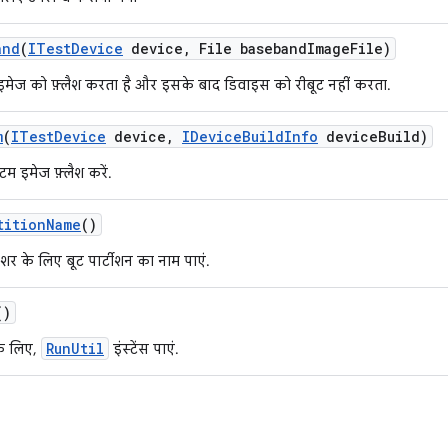
and
(
ITest
Device
device
,
File baseband
Image
File)
 इमेज को फ़्लैश करता है और
इसके बाद डिवाइस को रीबूट नहीं करता
.
m
(
ITest
Device
device
,
IDevice
Build
Info
device
Build)
म इमेज फ़्लैश करें.
tition
Name
()
शर के लिए बूट पार्टीशन का नाम पाएं.
()
RunUtil
के लिए,
इंस्टेंस पाएं.