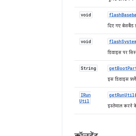
void
flash
Baseb
दिए गए बेसबैंड
void
flash
Syste
डिवाइस पर सिस्ट
String
get
Boot
Par
इस डिवाइस फ़्लै
IRun
get
Run
Util
Util
इस्तेमाल करने 