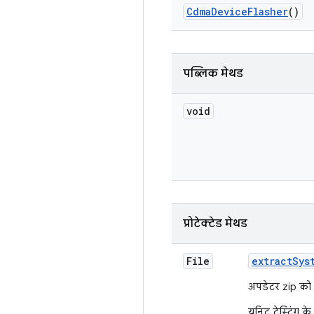
Cdma
Device
Flasher
()
पब्लिक मेथड
void
प्रोटेक्टेड मेथड
File
extract
Sys
अपडेटर zip को कि
यूनिट टेस्टिंग 