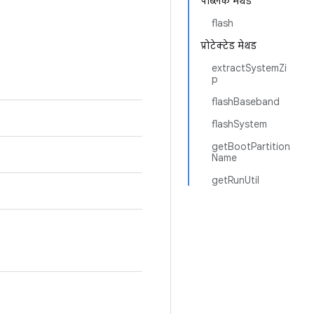
पब्लिक मेथड
flash
प्रोटेक्टेड मेथड
extractSystemZi
p
flashBaseband
flashSystem
getBootPartition
Name
getRunUtil