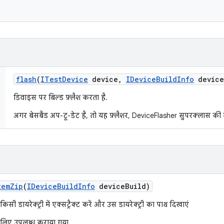
flash
(
ITest
Device
device
,
IDevice
Build
Info
device
डिवाइस पर बिल्ड फ़्लैश करता है.
अगर बेसबैंड अप-टू-डेट है, तो यह फ़्लैशर, DeviceFlasher सुपरक्लास क
tem
Zip
(
IDevice
Build
Info
device
Build)
सी डायरेक्ट्री में एक्सट्रैक्ट करें और उस डायरेक्ट्री का पाथ दिखाएं
के लिए उपलब्ध कराया गया