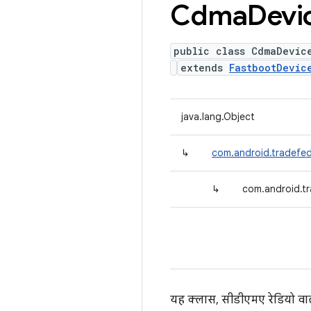
Cdma
Devi
public class CdmaDevic
extends
FastbootDevic
java.lang.Object
↳
com.android.tradefed
↳
com.android.t
यह क्लास, सीडीएमए रेडियो वा