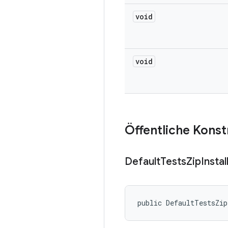
void
void
Öffentliche Kons
Default
Tests
Zip
Instal
public DefaultTestsZip