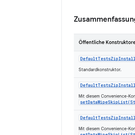
Zusammenfassun
Öffentliche Konstruktor
Default
Tests
Zip
Instal
Standardkonstruktor.
Default
Tests
Zip
Instal
Mit diesem Convenience-Konst
setDataWipeSkipList(S
Default
Tests
Zip
Instal
Mit diesem Convenience-Konst
setDataWipeSkipList(S