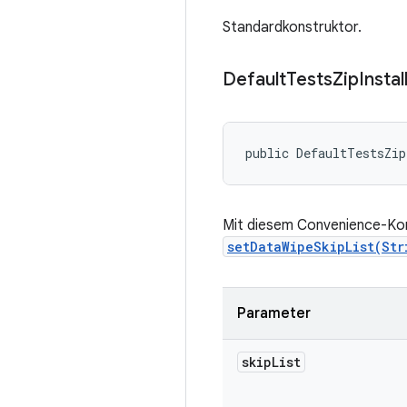
Standardkonstruktor.
Default
Tests
Zip
Instal
public DefaultTestsZip
Mit diesem Convenience-Kons
setDataWipeSkipList(Str
Parameter
skip
List