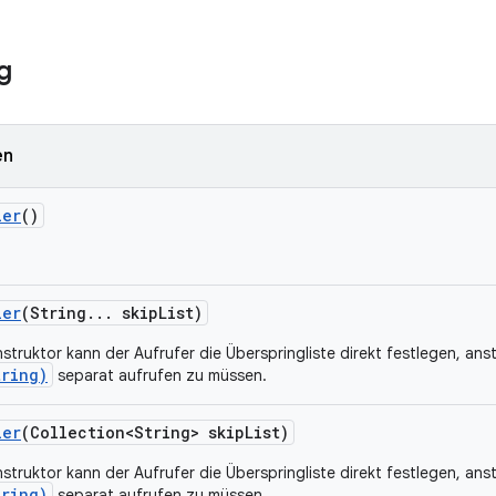
g
en
ler
()
ler
(String
.
.
.
skip
List)
ruktor kann der Aufrufer die Überspringliste direkt festlegen, anst
tring)
separat aufrufen zu müssen.
ler
(Collection<String> skip
List)
ruktor kann der Aufrufer die Überspringliste direkt festlegen, anst
tring)
separat aufrufen zu müssen.