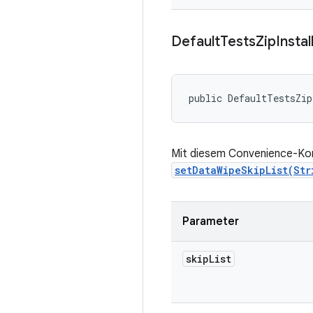
Default
Tests
Zip
Instal
public DefaultTestsZip
Mit diesem Convenience-Kons
setDataWipeSkipList(Str
Parameter
skip
List