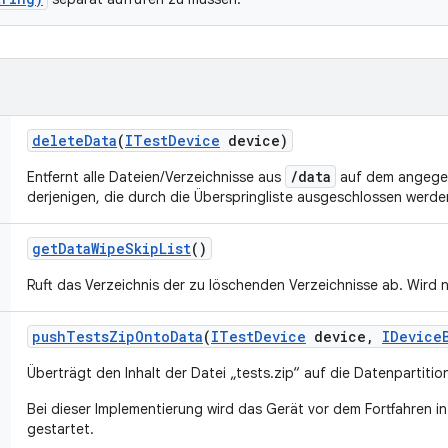
delete
Data
(
ITest
Device
device)
/data
Entfernt alle Dateien/Verzeichnisse aus
auf dem angege
derjenigen, die durch die Überspringliste ausgeschlossen werde
get
Data
Wipe
Skip
List
()
Ruft das Verzeichnis der zu löschenden Verzeichnisse ab. Wird
push
Tests
Zip
Onto
Data
(
ITest
Device
device
,
IDevice
Überträgt den Inhalt der Datei „tests.zip“ auf die Datenpartitio
Bei dieser Implementierung wird das Gerät vor dem Fortfahren i
gestartet.