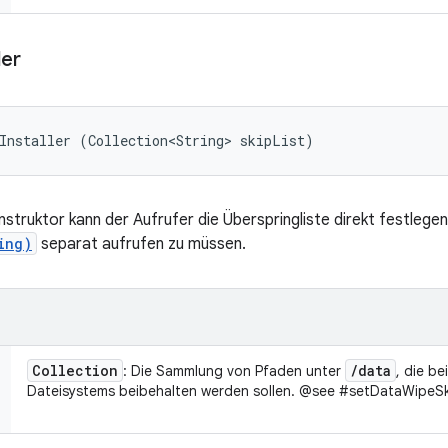
ler
Installer (Collection<String> skipList)
truktor kann der Aufrufer die Überspringliste direkt festlegen
ing)
separat aufrufen zu müssen.
Collection
/
data
: Die Sammlung von Pfaden unter
, die b
Dateisystems beibehalten werden sollen. @see #setDataWipeSk