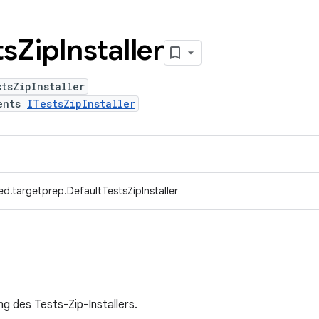
ts
Zip
Installer
tsZipInstaller
ents
ITestsZipInstaller
d.targetprep.DefaultTestsZipInstaller
g des Tests-Zip-Installers.