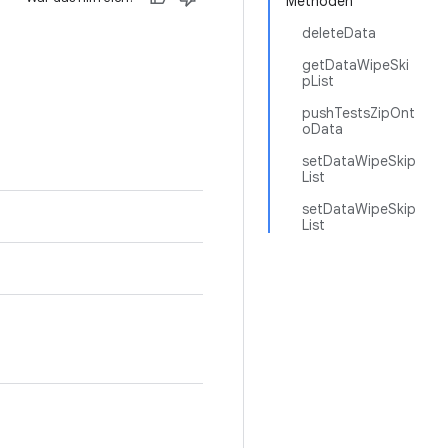
Methoden
deleteData
getDataWipeSki
pList
pushTestsZipOnt
oData
setDataWipeSkip
List
setDataWipeSkip
List