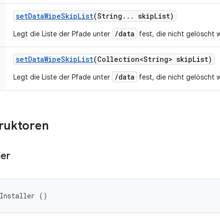
set
Data
Wipe
Skip
List
(String
.
.
.
skip
List)
/data
Legt die Liste der Pfade unter
fest, die nicht gelöscht 
set
Data
Wipe
Skip
List
(Collection<String> skip
List)
/data
Legt die Liste der Pfade unter
fest, die nicht gelöscht 
truktoren
ler
Installer ()