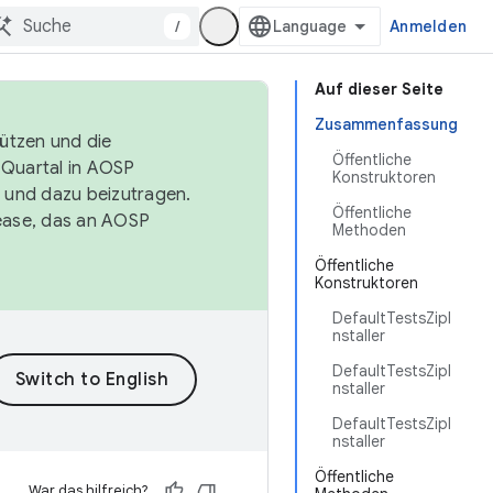
/
Anmelden
Auf dieser Seite
Zusammenfassung
tützen und die
Öffentliche
. Quartal in AOSP
Konstruktoren
 und dazu beizutragen.
Öffentliche
ease, das an AOSP
Methoden
Öffentliche
Konstruktoren
DefaultTestsZipI
nstaller
DefaultTestsZipI
nstaller
DefaultTestsZipI
nstaller
Öffentliche
War das hilfreich?