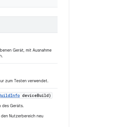
benen Gerät, mit Ausnahme
n.
 nur zum Testen verwendet.
Build
Info
device
Build)
n des Geräts.
n den Nutzerbereich neu