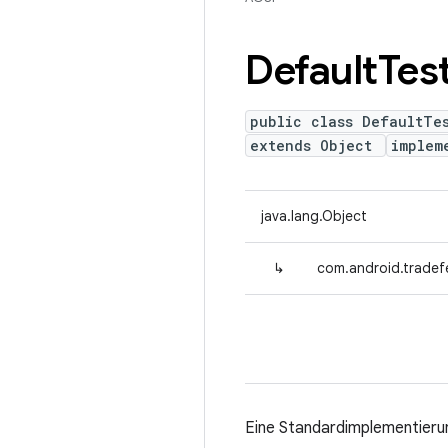
Default
Tes
public class DefaultTes
extends Object
implem
java.lang.Object
↳
com.android.tradefe
Eine Standardimplementierun