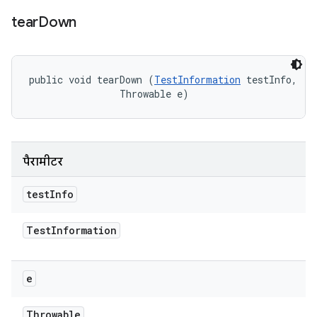
tear
Down
public void tearDown (
TestInformation
 testInfo, 

                Throwable e)
पैरामीटर
test
Info
Test
Information
e
Throwable