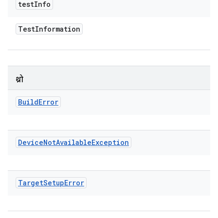
test
Info
Test
Information
थ्रो
Build
Error
Device
Not
Available
Exception
Target
Setup
Error