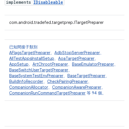
implements
IDisableable
com.android.tradefed.targetprep.ITargetPreparer
已知間接子類別
AFlagsTargetPreparer
、
AdbStopServerPreparer
、
AllTestAppsInstallSetup
、
AoaTargetPreparer
、
AppSetup
、
ArtChrootPreparer
、
BaseEmulatorPreparer
、
BaseSwitchUserTargetPreparer
、
BaseSystemTestEnvPreparer
、
BaseTargetPreparer
、
BuildInfoRecorder
、
CheckPairingPreparer
、
CompanionAllocator
、
CompanionAwarePreparer
、
CompanionRunCommandTargetPreparer
等 94 個。