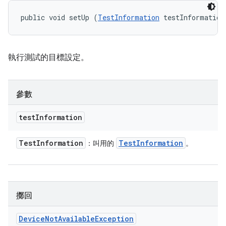
public void setUp (
TestInformation
 testInformation
執行測試的目標設定。
參數
test
Information
Test
Information
Test
Information
：叫用的
。
擲回
Device
Not
Available
Exception