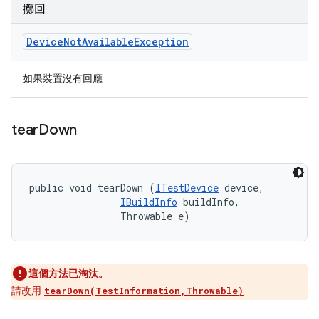
擲回
Device
Not
Available
Exception
如果裝置沒有回應
tear
Down
public void tearDown (
ITestDevice
 device, 

IBuildInfo
 buildInfo, 

                Throwable e)
這個方法已淘汰。
請改用
tearDown(TestInformation,Throwable)