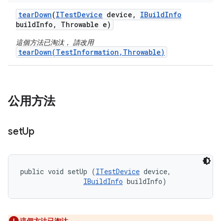
tear
Down
(
ITest
Device
device
,
IBuild
Info
build
Info
,
Throwable e)
這個方法已淘汰， 請改用
tearDown(TestInformation,Throwable)
公用方法
set
Up
public void setUp (
ITestDevice
 device, 

IBuildInfo
 buildInfo)