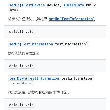
set
Up
(
ITest
Device
device
,
IBuild
Info
build
Info)
setUp(TestInformation)
這個方法已淘汰， 請改用
default void
set
Up
(
Test
Information
test
Information)
執行測試的目標設定。
default void
tear
Down
(
Test
Information
test
Information
,
Throwable e)
測試完成後，請執行目標清除/拆除作業。
default void