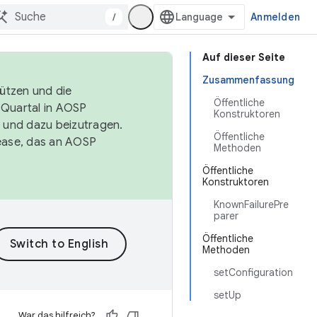
/
Anmelden
Auf dieser Seite
Zusammenfassung
tützen und die
Öffentliche
. Quartal in AOSP
Konstruktoren
 und dazu beizutragen.
Öffentliche
ease, das an AOSP
Methoden
Öffentliche
Konstruktoren
KnownFailurePre
parer
Öffentliche
Methoden
setConfiguration
setUp
War das hilfreich?