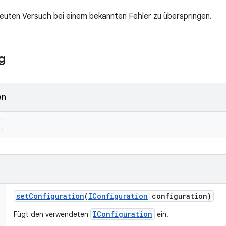
neuten Versuch bei einem bekannten Fehler zu überspringen.
g
en
)
set
Configuration
(
IConfiguration
configuration)
IConfiguration
Fügt den verwendeten
ein.