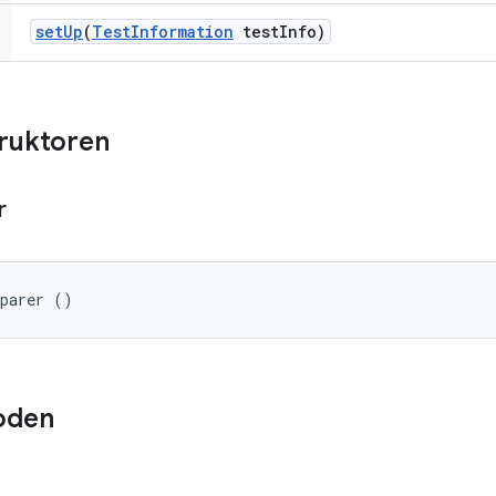
set
Up
(
Test
Information
test
Info)
truktoren
r
eparer ()
oden