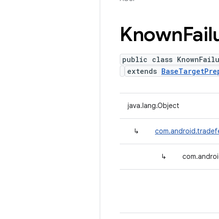
Known
Fail
public class KnownFail
extends
BaseTargetPre
java.lang.Object
↳
com.android.tradef
↳
com.androi