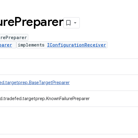
ure
Preparer
urePreparer
parer
implements
IConfigurationReceiver
ed.targetprep.BaseTargetPreparer
d.tradefed.targetprep.KnownFailurePreparer