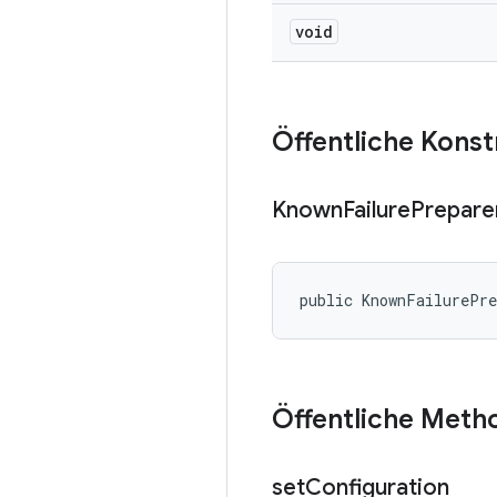
void
Öffentliche Kons
Known
Failure
Prepare
public KnownFailurePr
Öffentliche Meth
set
Configuration