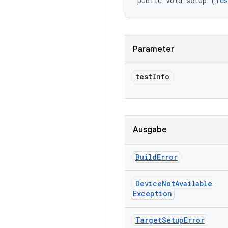
public void setUp (
Tes
Parameter
test
Info
Ausgabe
Build
Error
Device
Not
Available
Exception
Target
Setup
Error