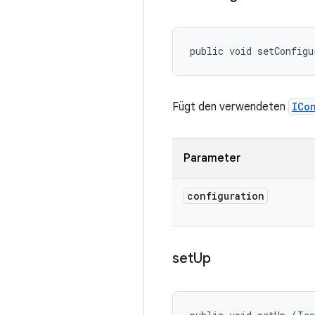
public void setConfigu
Fügt den verwendeten
ICo
Parameter
configuration
set
Up