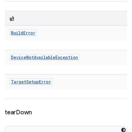
थ्रो
Build
Error
Device
Not
Available
Exception
Target
Setup
Error
tear
Down