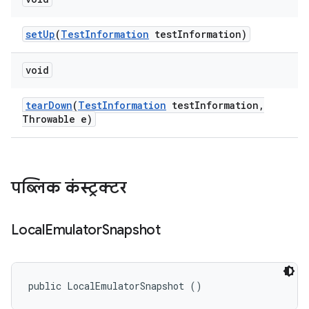
set
Up
(
Test
Information
test
Information)
void
tear
Down
(
Test
Information
test
Information
,
Throwable e)
पब्लिक कंस्ट्रक्टर
Local
Emulator
Snapshot
public LocalEmulatorSnapshot ()