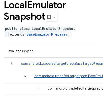
Local
Emulator
Snapshot
public class LocalEmulatorSnapshot
extends
BaseEmulatorPreparer
java.lang.Object
↳
com.android.tradefed.targetprep.BaseTargetPreparer
↳
com.android.tradefed.targetprep.BaseEmulat
↳
com.android.tradefed.targetprep.Lo