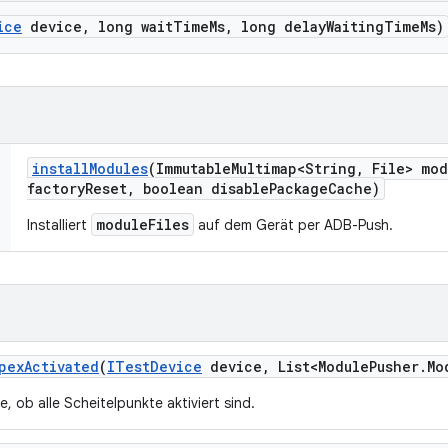
ice
device
,
long wait
Time
Ms
,
long delay
Waiting
Time
Ms)
install
Modules
(Immutable
Multimap<String
,
File> mod
factory
Reset
,
boolean disable
Package
Cache)
moduleFiles
Installiert
auf dem Gerät per ADB-Push.
pex
Activated
(
ITest
Device
device
,
List<Module
Pusher
.
Mo
e, ob alle Scheitelpunkte aktiviert sind.