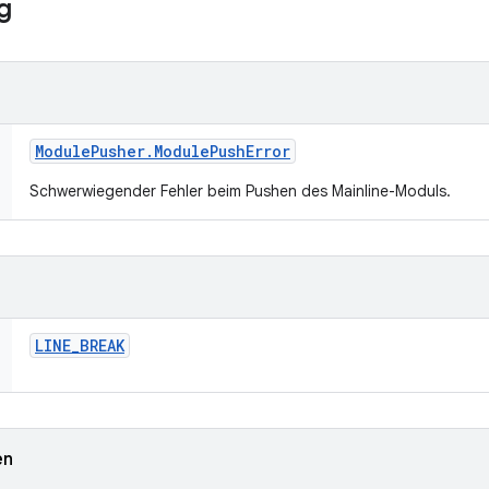
g
Module
Pusher
.
Module
Push
Error
Schwerwiegender Fehler beim Pushen des Mainline-Moduls.
LINE
_
BREAK
en