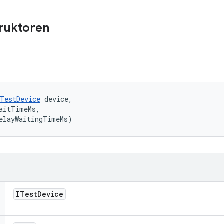
truktoren
ITestDevice
 device, 

aitTimeMs, 

elayWaitingTimeMs)
ITest
Device