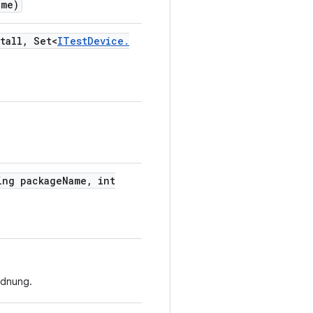
ame)
tall
,
Set<
ITest
Device
.
ng package
Name
,
int
rdnung.