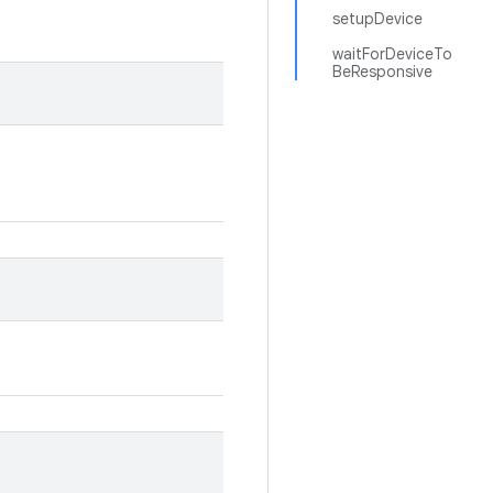
setupDevice
waitForDeviceTo
BeResponsive