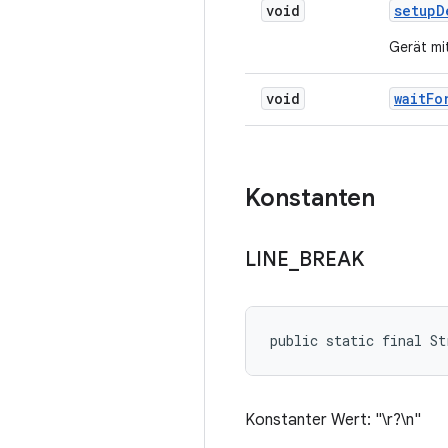
void
setup
D
Gerät mi
void
wait
Fo
Konstanten
LINE
_
BREAK
public static final St
Konstanter Wert: "\r?\n"