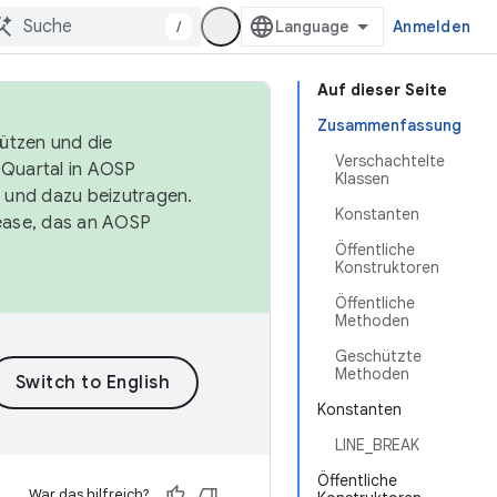
/
Anmelden
Auf dieser Seite
Zusammenfassung
tützen und die
Verschachtelte
. Quartal in AOSP
Klassen
 und dazu beizutragen.
Konstanten
ease, das an AOSP
Öffentliche
Konstruktoren
Öffentliche
Methoden
Geschützte
Methoden
Konstanten
LINE_BREAK
Öffentliche
War das hilfreich?