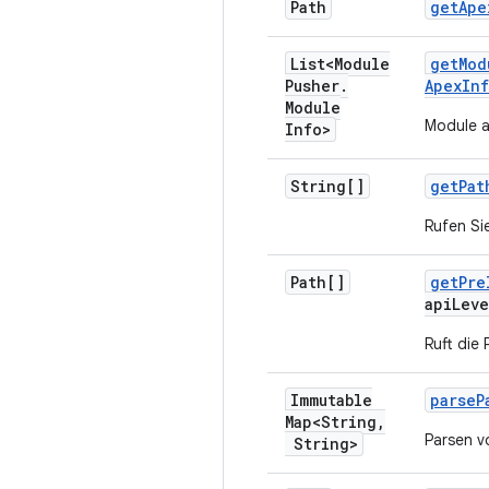
Path
get
Ape
List<Module
get
Mod
Pusher
.
Apex
In
Module
Module a
Info>
String[]
get
Pat
Rufen Si
Path[]
get
Pre
api
Leve
Ruft die
Immutable
parse
P
Map<String
,
Parsen v
String>