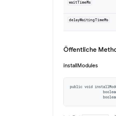
wait
Time
Ms
delay
Waiting
Time
Ms
Öffentliche Meth
install
Modules
public void installMod
                boolea
                boolea