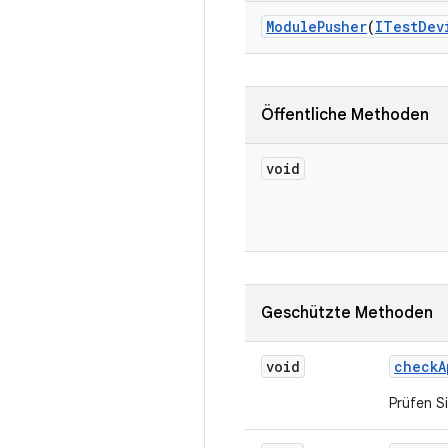
Module
Pusher
(
ITest
Dev
Öffentliche Methoden
void
Geschützte Methoden
void
check
A
Prüfen Si