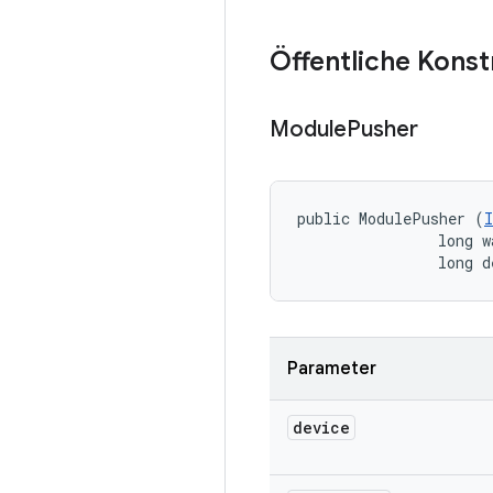
Öffentliche Kons
Module
Pusher
public ModulePusher (
                long w
                long d
Parameter
device