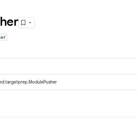
her
her
ed.targetprep.ModulePusher