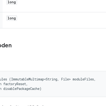
long
long
oden
ules (ImmutableMultimap<String, File> moduleFiles, 

n factoryReset, 

n disablePackageCache)