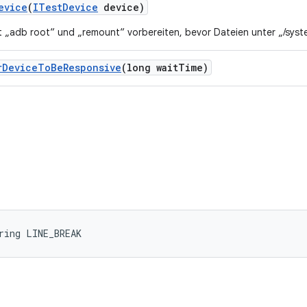
evice
(
ITest
Device
device)
t „adb root“ und „remount“ vorbereiten, bevor Dateien unter „/sys
r
Device
To
Be
Responsive
(long wait
Time)
ring LINE_BREAK