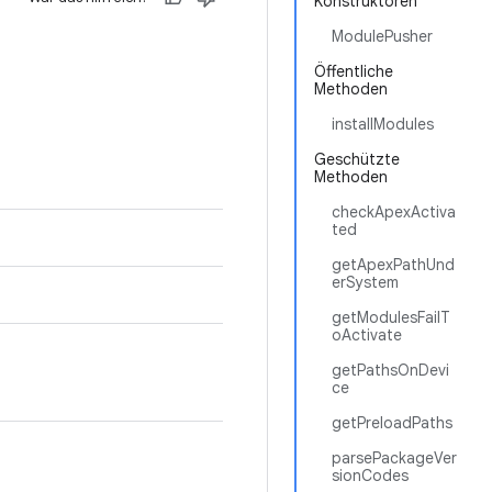
Konstruktoren
ModulePusher
Öffentliche
Methoden
installModules
Geschützte
Methoden
checkApexActiva
ted
getApexPathUnd
erSystem
getModulesFailT
oActivate
getPathsOnDevi
ce
getPreloadPaths
parsePackageVer
sionCodes