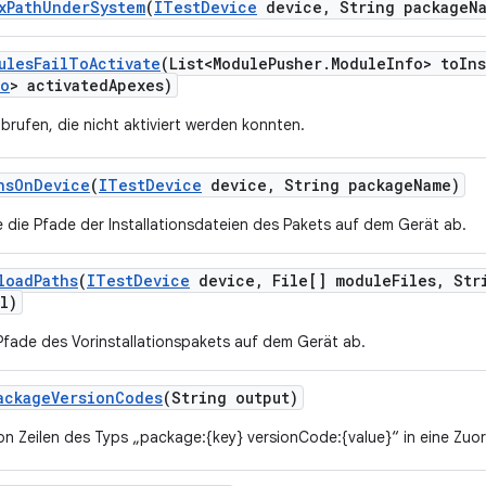
x
Path
Under
System
(
ITest
Device
device
,
String package
N
ules
Fail
To
Activate
(List<Module
Pusher
.
Module
Info> to
Ins
fo
> activated
Apexes)
brufen, die nicht aktiviert werden konnten.
hs
On
Device
(
ITest
Device
device
,
String package
Name)
e die Pfade der Installationsdateien des Pakets auf dem Gerät ab.
load
Paths
(
ITest
Device
device
,
File[] module
Files
,
Stri
l)
 Pfade des Vorinstallationspakets auf dem Gerät ab.
ackage
Version
Codes
(String output)
on Zeilen des Typs „package:{key} versionCode:{value}“ in eine Zuo