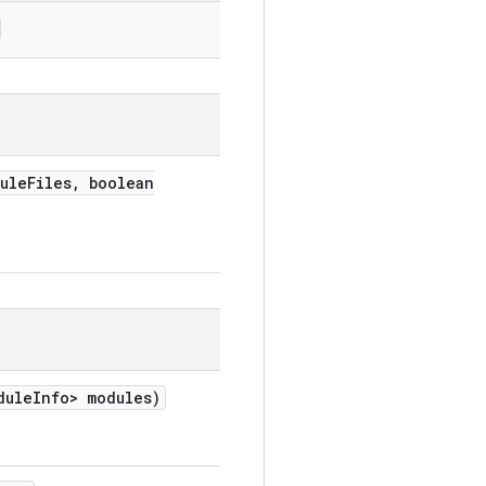
ule
Files
,
boolean
dule
Info> modules)