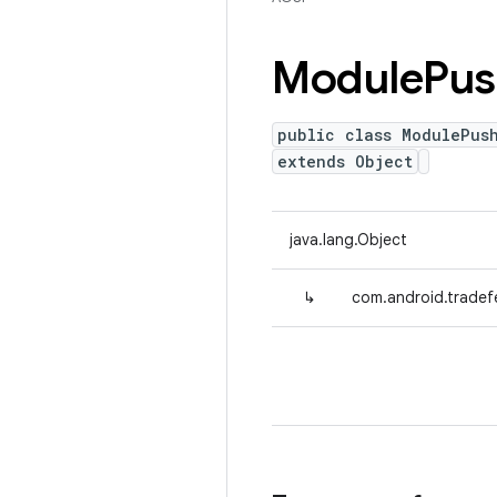
Module
Pus
public class ModulePus
extends Object
java.lang.Object
↳
com.android.tradef