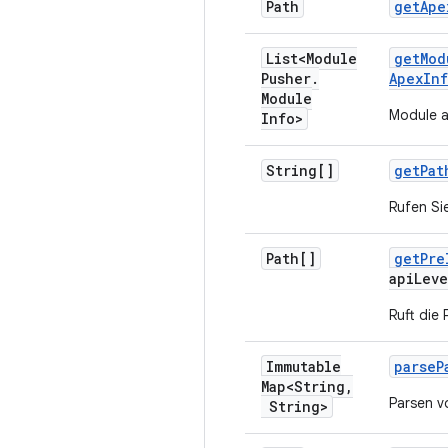
Path
get
Ape
List<Module
get
Mod
Pusher
.
Apex
In
Module
Module a
Info>
String[]
get
Pat
Rufen Si
Path[]
get
Pre
api
Leve
Ruft die
Immutable
parse
P
Map<String
,
Parsen v
String>