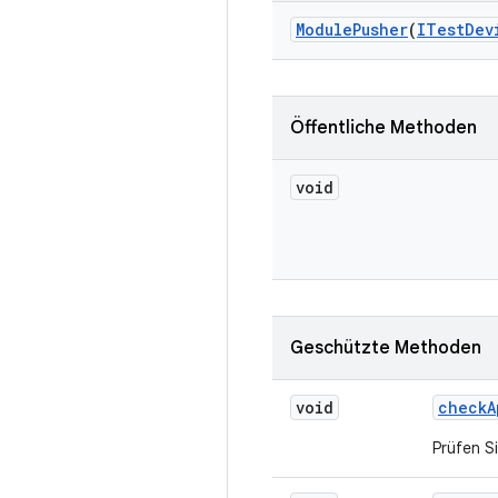
Module
Pusher
(
ITest
Dev
Öffentliche Methoden
void
Geschützte Methoden
void
check
A
Prüfen Si