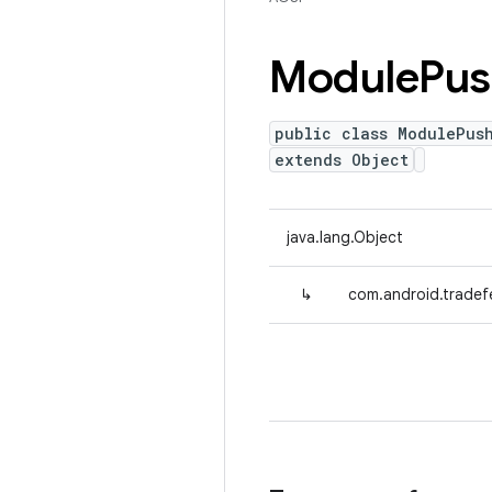
Module
Pus
public class ModulePus
extends Object
java.lang.Object
↳
com.android.tradef