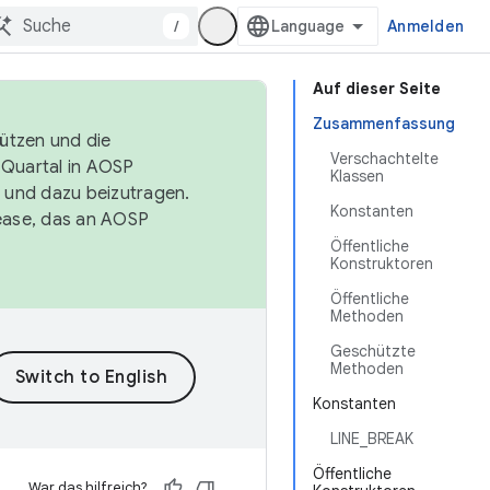
/
Anmelden
Auf dieser Seite
Zusammenfassung
tützen und die
Verschachtelte
. Quartal in AOSP
Klassen
 und dazu beizutragen.
Konstanten
ease, das an AOSP
Öffentliche
Konstruktoren
Öffentliche
Methoden
Geschützte
Methoden
Konstanten
LINE_BREAK
Öffentliche
War das hilfreich?