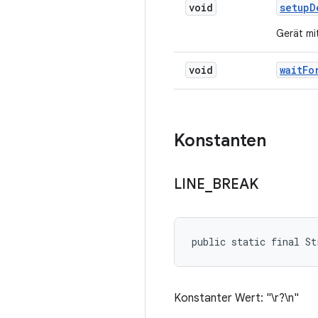
void
setup
D
Gerät mi
void
wait
Fo
Konstanten
LINE
_
BREAK
public static final St
Konstanter Wert: "\r?\n"