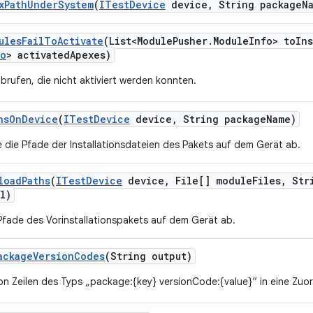
x
Path
Under
System
(
ITest
Device
device
,
String package
N
ules
Fail
To
Activate
(List<Module
Pusher
.
Module
Info> to
Ins
fo
> activated
Apexes)
brufen, die nicht aktiviert werden konnten.
hs
On
Device
(
ITest
Device
device
,
String package
Name)
e die Pfade der Installationsdateien des Pakets auf dem Gerät ab.
load
Paths
(
ITest
Device
device
,
File[] module
Files
,
Stri
l)
 Pfade des Vorinstallationspakets auf dem Gerät ab.
ackage
Version
Codes
(String output)
on Zeilen des Typs „package:{key} versionCode:{value}“ in eine Zuo