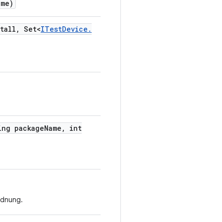
ame)
tall
,
Set<
ITest
Device
.
ng package
Name
,
int
rdnung.