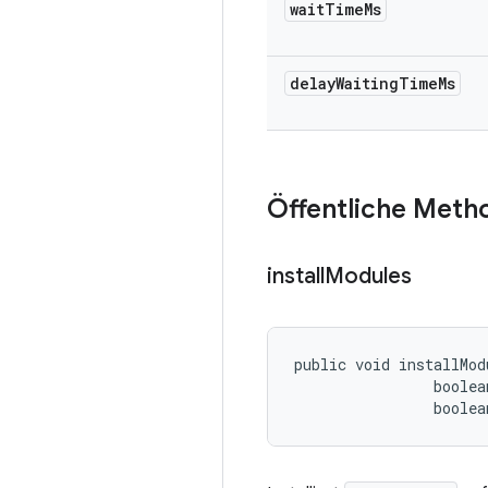
wait
Time
Ms
delay
Waiting
Time
Ms
Öffentliche Meth
install
Modules
public void installMod
                boolea
                boolea