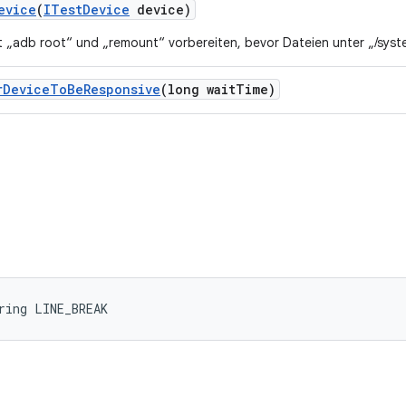
evice
(
ITest
Device
device)
t „adb root“ und „remount“ vorbereiten, bevor Dateien unter „/sys
r
Device
To
Be
Responsive
(long wait
Time)
ring LINE_BREAK