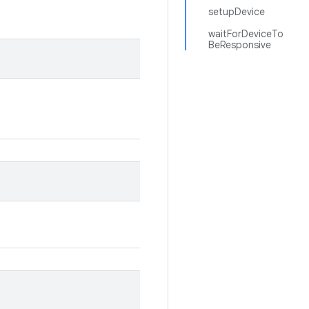
setupDevice
waitForDeviceTo
BeResponsive