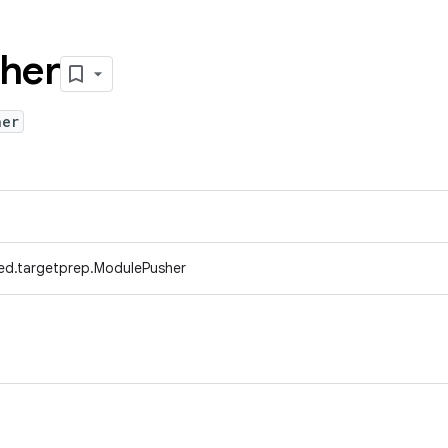
her
her
ed.targetprep.ModulePusher