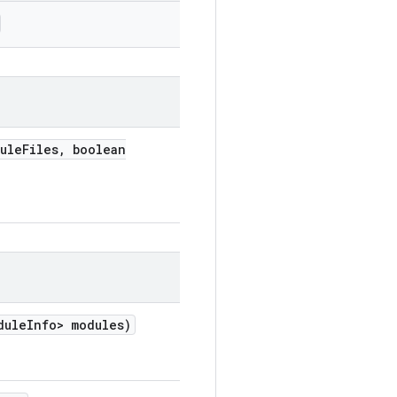
ule
Files
,
boolean
dule
Info> modules)