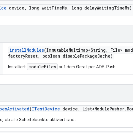
ice
device
,
long wait
Time
Ms
,
long delay
Waiting
Time
Ms)
install
Modules
(Immutable
Multimap<String
,
File> mod
factory
Reset
,
boolean disable
Package
Cache)
moduleFiles
Installiert
auf dem Gerät per ADB-Push.
pex
Activated
(
ITest
Device
device
,
List<Module
Pusher
.
Mo
e, ob alle Scheitelpunkte aktiviert sind.