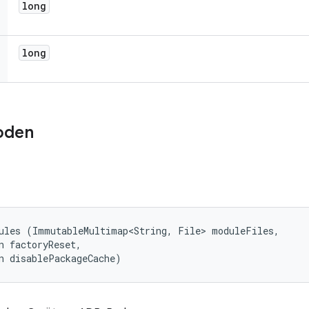
long
long
oden
ules (ImmutableMultimap<String, File> moduleFiles, 

n factoryReset, 

n disablePackageCache)