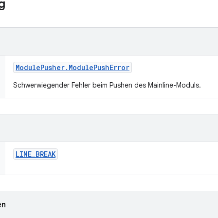
g
Module
Pusher
.
Module
Push
Error
Schwerwiegender Fehler beim Pushen des Mainline-Moduls.
LINE
_
BREAK
en