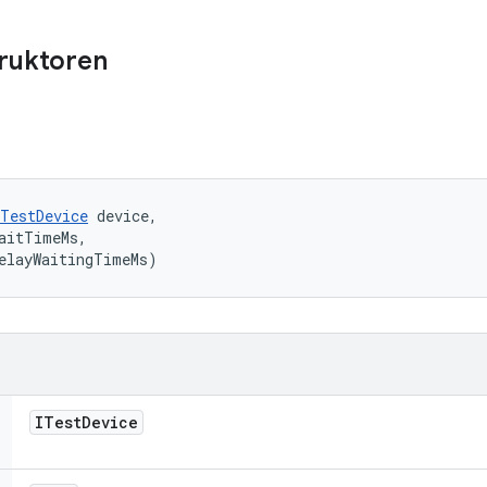
truktoren
ITestDevice
 device, 

aitTimeMs, 

elayWaitingTimeMs)
ITest
Device