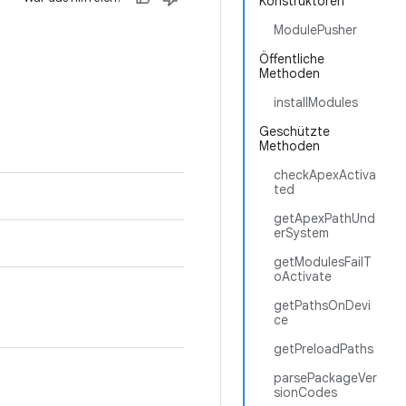
Konstruktoren
ModulePusher
Öffentliche
Methoden
installModules
Geschützte
Methoden
checkApexActiva
ted
getApexPathUnd
erSystem
getModulesFailT
oActivate
getPathsOnDevi
ce
getPreloadPaths
parsePackageVer
sionCodes