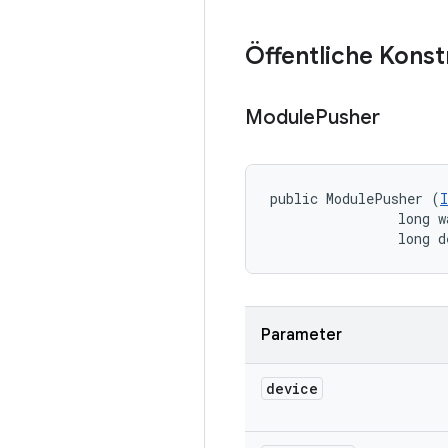
Öffentliche Kons
Module
Pusher
public ModulePusher (
                long w
                long d
Parameter
device