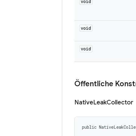
void
void
void
Öffentliche Kons
Native
Leak
Collector
public NativeLeakColl