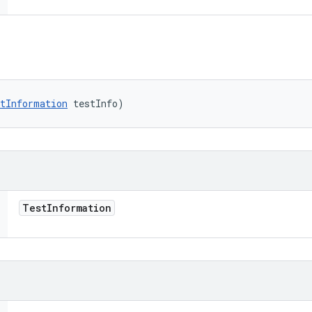
tInformation
 testInfo)
Test
Information