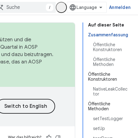
/
Anmelden
Auf dieser Seite
Zusammenfassung
tützen und die
Öffentliche
. Quartal in AOSP
Konstruktoren
 und dazu beizutragen.
Öffentliche
ease, das an AOSP
Methoden
Öffentliche
Konstruktoren
NativeLeakCollec
tor
Öffentliche
Methoden
setTestLogger
setUp
War das hilfreich?