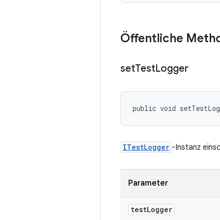
Öffentliche Meth
set
Test
Logger
public void setTestLo
ITestLogger
-Instanz eins
Parameter
test
Logger