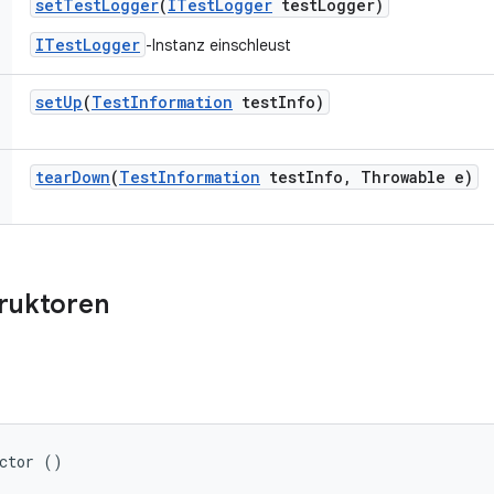
set
Test
Logger
(
ITest
Logger
test
Logger)
ITestLogger
-Instanz einschleust
set
Up
(
Test
Information
test
Info)
tear
Down
(
Test
Information
test
Info
,
Throwable e)
truktoren
ector ()