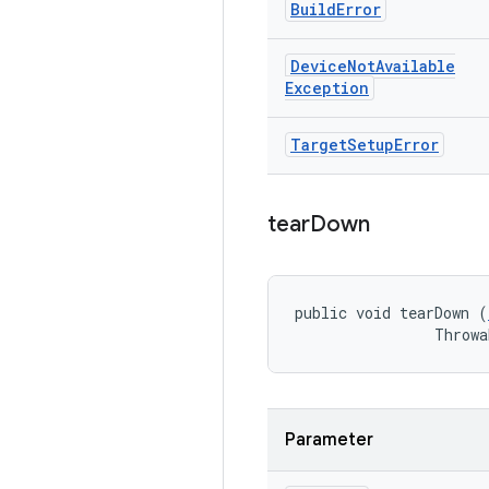
Build
Error
Device
Not
Available
Exception
Target
Setup
Error
tear
Down
public void tearDown (
                Throwa
Parameter