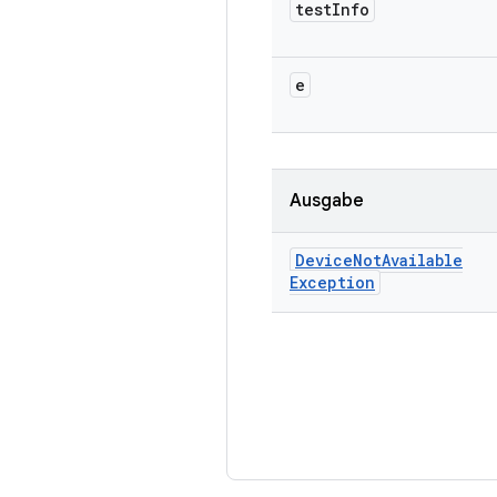
test
Info
e
Ausgabe
Device
Not
Available
Exception