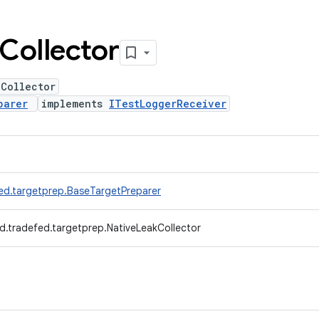
Collector
kCollector
parer
implements
ITestLoggerReceiver
ed.targetprep.BaseTargetPreparer
d.tradefed.targetprep.NativeLeakCollector