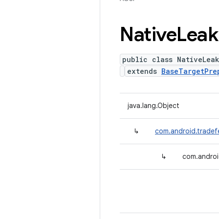
Native
Leak
public class NativeLea
extends
BaseTargetPre
java.lang.Object
↳
com.android.tradef
↳
com.androi