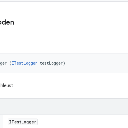
oden
gger (
ITestLogger
 testLogger)
chleust
ITest
Logger