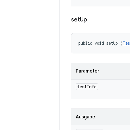
set
Up
public void setUp (
Tes
Parameter
test
Info
Ausgabe