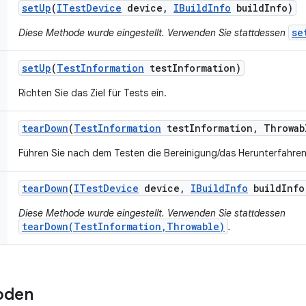
set
Up
(
ITest
Device
device
,
IBuild
Info
build
Info)
se
Diese Methode wurde eingestellt. Verwenden Sie stattdessen
set
Up
(
Test
Information
test
Information)
Richten Sie das Ziel für Tests ein.
tear
Down
(
Test
Information
test
Information
,
Throwab
Führen Sie nach dem Testen die Bereinigung/das Herunterfahren 
tear
Down
(
ITest
Device
device
,
IBuild
Info
build
Info
Diese Methode wurde eingestellt. Verwenden Sie stattdessen
tearDown(TestInformation,Throwable)
.
oden