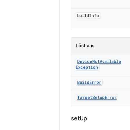
build
Info
Löst aus
Device
Not
Available
Exception
Build
Error
Target
Setup
Error
set
Up