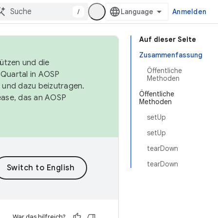
/
Anmelden
Auf dieser Seite
Zusammenfassung
tützen und die
Öffentliche
. Quartal in AOSP
Methoden
 und dazu beizutragen.
Öffentliche
ease, das an AOSP
Methoden
setUp
setUp
tearDown
tearDown
War das hilfreich?