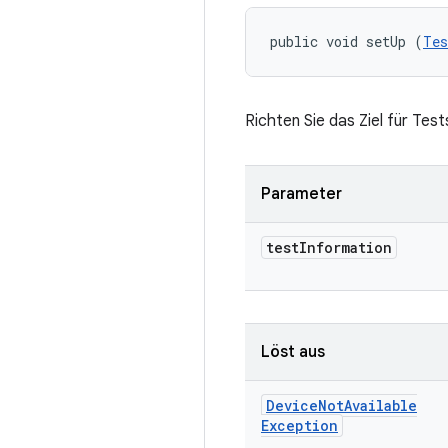
public void setUp (
Tes
Richten Sie das Ziel für Tests
Parameter
test
Information
Löst aus
Device
Not
Available
Exception