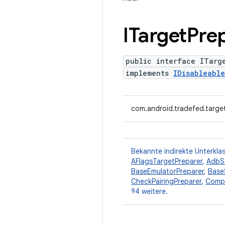
ITarget
Pre
public interface ITarg
implements
IDisableable
com.android.tradefed.targe
Bekannte indirekte Unterkla
AFlagsTargetPreparer
,
AdbS
BaseEmulatorPreparer
,
Base
CheckPairingPreparer
,
Compa
94 weitere.