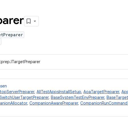
parer
etPreparer
tprep.ITargetPreparer
ssen
topServerPreparer
,
AllTestAppsInstallSetup
,
AoaTargetPreparer
,
Ap
SwitchUserTargetPreparer
,
BaseSystemTestEnvPreparer
,
BaseTarget
nionAllocator
,
CompanionAwarePreparer
,
CompanionRunCommandT