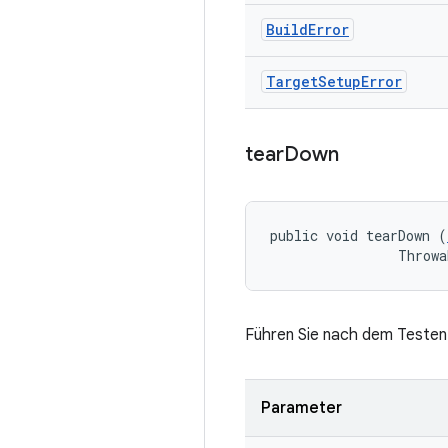
Build
Error
Target
Setup
Error
tear
Down
public void tearDown (
                Throwa
Führen Sie nach dem Testen 
Parameter