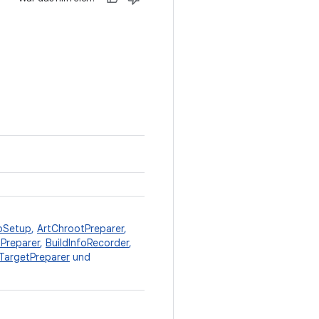
pSetup
,
ArtChrootPreparer
,
Preparer
,
BuildInfoRecorder
,
argetPreparer
und