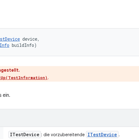
stDevice
 device, 

Info
 buildInfo)
gestellt.
.
tUp(TestInformation)
 ein.
ITest
Device
ITest
Device
: die vorzubereitende
.