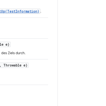
tUp(TestInformation)
.
le e)
des Ziels durch.
,
Throwable e)