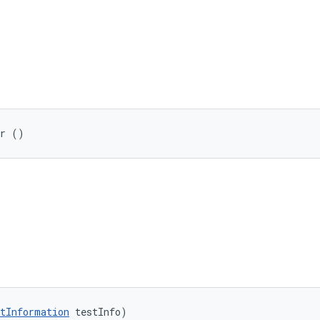
er ()
tInformation
 testInfo)