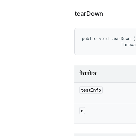
tear
Down
public void tearDown (
                Throwa
पैरामीटर
test
Info
e