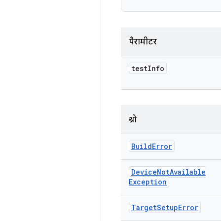
पैरामीटर
test
Info
थ्रो
Build
Error
Device
Not
Available
Exception
Target
Setup
Error