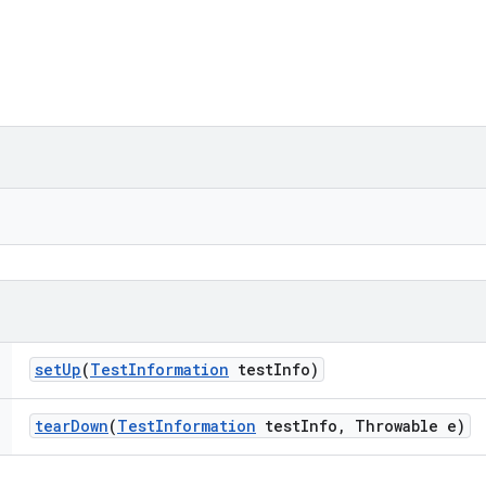
set
Up
(
Test
Information
test
Info)
tear
Down
(
Test
Information
test
Info
,
Throwable e)