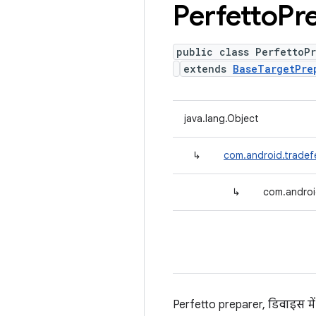
Perfetto
Pr
public class PerfettoP
extends
BaseTargetPre
java.lang.Object
↳
com.android.tradef
↳
com.androi
Perfetto preparer, डिवाइस में