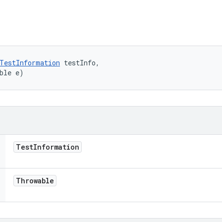
TestInformation
 testInfo, 

ble e)
Test
Information
Throwable