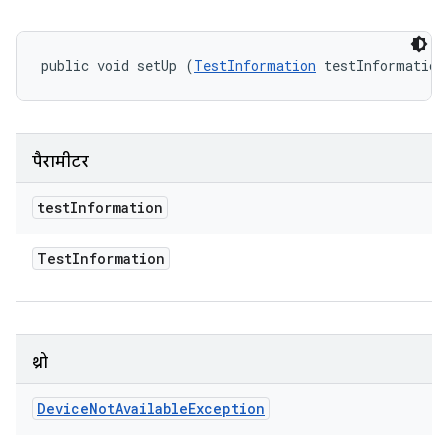
public void setUp (
TestInformation
 testInformation
पैरामीटर
test
Information
Test
Information
थ्रो
Device
Not
Available
Exception