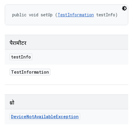
public void setUp (
TestInformation
 testInfo)
पैरामीटर
test
Info
Test
Information
थ्रो
Device
Not
Available
Exception