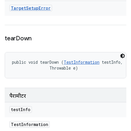
Target
Setup
Error
tear
Down
public void tearDown (
TestInformation
 testInfo, 

                Throwable e)
पैरामीटर
test
Info
Test
Information