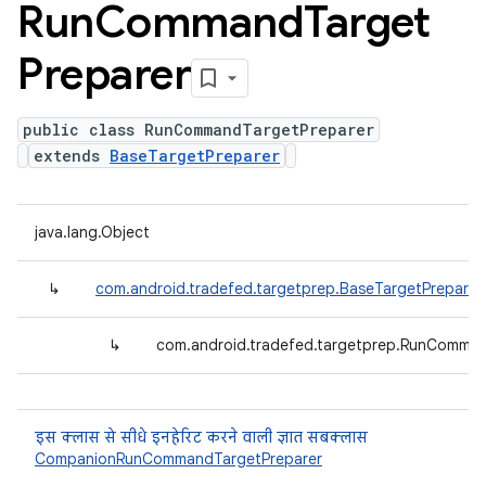
Run
Command
Target
Preparer
public class RunCommandTargetPreparer
extends
BaseTargetPreparer
java.lang.Object
↳
com.android.tradefed.targetprep.BaseTargetPreparer
↳
com.android.tradefed.targetprep.RunComman
इस क्लास से सीधे इनहेरिट करने वाली ज्ञात सबक्लास
CompanionRunCommandTargetPreparer