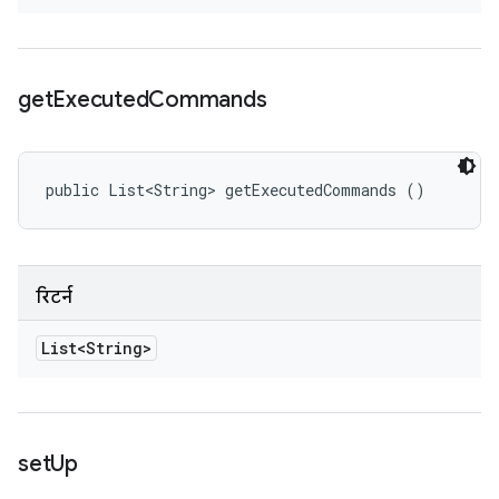
get
Executed
Commands
public List<String> getExecutedCommands ()
रिटर्न
List<String>
set
Up