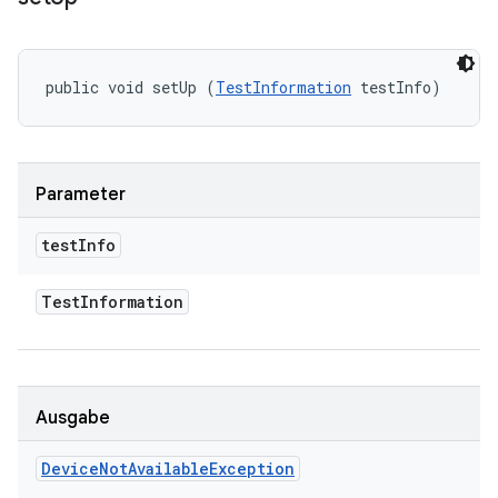
public void setUp (
TestInformation
 testInfo)
Parameter
test
Info
Test
Information
Ausgabe
Device
Not
Available
Exception