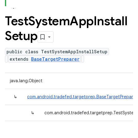
Test
System
App
Install
Setup
public class TestSystemAppInstallSetup
extends
BaseTargetPreparer
java.lang.Object
↳
com.android.tradefed.targetprep.BaseTargetPreparer
↳
com.android.tradefed.targetprep.TestSystem