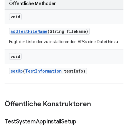
Öffentliche Methoden
void
add
Test
File
Name
(String file
Name)
Fügt der Liste der zu installierenden APKs eine Datei hinzu
void
set
Up
(
Test
Information
test
Info)
Öffentliche Konstruktoren
Test
System
App
Install
Setup