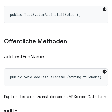
public TestSystemAppInstallSetup ()
Öffentliche Methoden
add
Test
File
Name
public void addTestFileName (String fileName)
Fügt der Liste der zu installierenden APKs eine Datei hinzu
set
Up