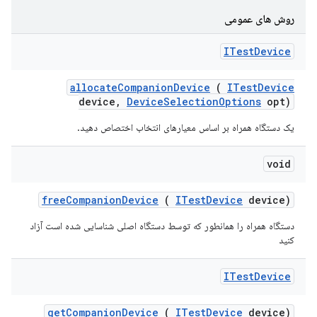
روش های عمومی
ITest
Device
allocate
Companion
Device
(
ITest
Device
device
,
Device
Selection
Options
opt)
یک دستگاه همراه بر اساس معیارهای انتخاب اختصاص دهید.
void
free
Companion
Device
(
ITest
Device
device)
دستگاه همراه را همانطور که توسط دستگاه اصلی شناسایی شده است آزاد
کنید
ITest
Device
get
Companion
Device
(
ITest
Device
device)