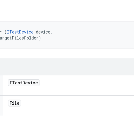
r (
ITestDevice
 device, 

targetFilesFolder)
ITest
Device
File