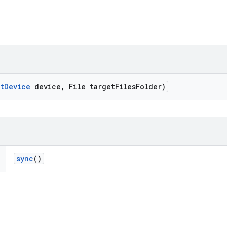
t
Device
device
,
File target
Files
Folder)
sync
()