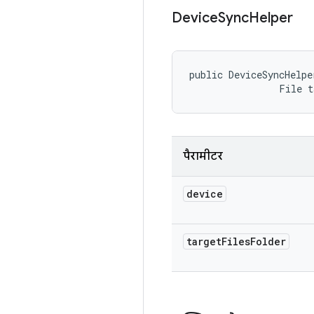
Device
Sync
Helper
public DeviceSyncHelpe
                File 
पैरामीटर
device
target
Files
Folder