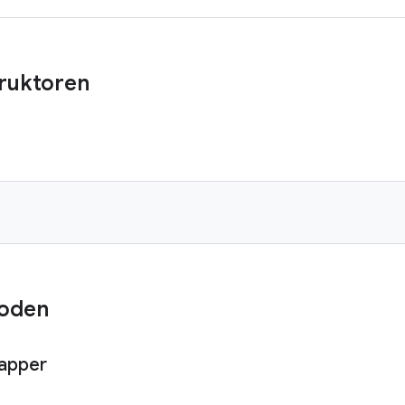
truktoren
oden
apper