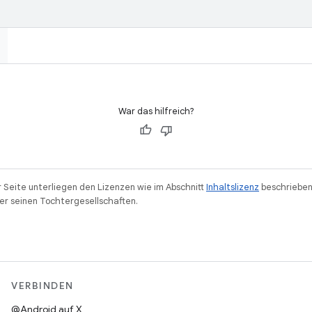
War das hilfreich?
r Seite unterliegen den Lizenzen wie im Abschnitt
Inhaltslizenz
beschrieben
r seinen Tochtergesellschaften.
VERBINDEN
@Android auf X