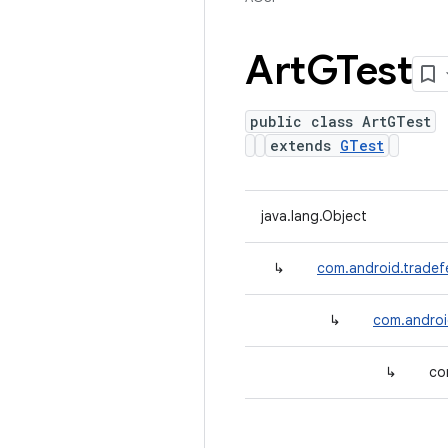
Art
GTest
public class ArtGTest
extends
GTest
java.lang.Object
↳
com.android.tradef
↳
com.androi
↳
co