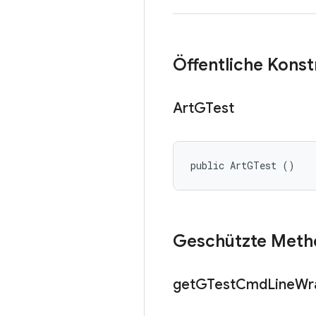
Öffentliche Kons
Art
GTest
public ArtGTest ()
Geschützte Meth
get
GTest
Cmd
Line
Wr