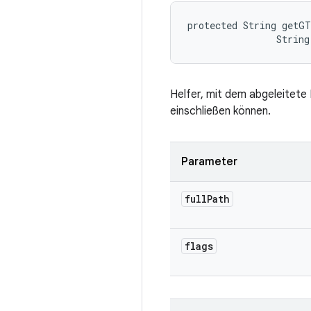
protected String getGT
                String
Helfer, mit dem abgeleitete
einschließen können.
Parameter
full
Path
flags