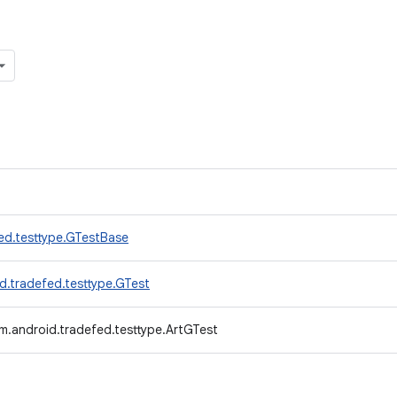
ed.testtype.GTestBase
d.tradefed.testtype.GTest
m.android.tradefed.testtype.ArtGTest