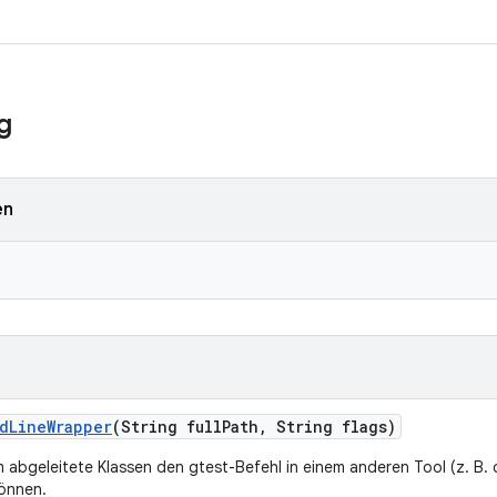
g
en
d
Line
Wrapper
(String full
Path
,
String flags)
m abgeleitete Klassen den gtest-Befehl in einem anderen Tool (z. B.
können.