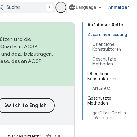
/
Anmelden
Auf dieser Seite
Zusammenfassung
tützen und die
Öffentliche
. Quartal in AOSP
Konstruktoren
 und dazu beizutragen.
Geschützte
ease, das an AOSP
Methoden
Öffentliche
Konstruktoren
ArtGTest
Geschützte
Methoden
getGTestCmdLin
eWrapper
War das hilfreich?