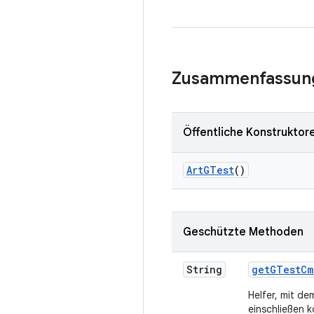
Zusammenfassun
Öffentliche Konstruktor
Art
GTest
()
Geschützte Methoden
String
get
GTest
Cm
Helfer, mit de
einschließen 