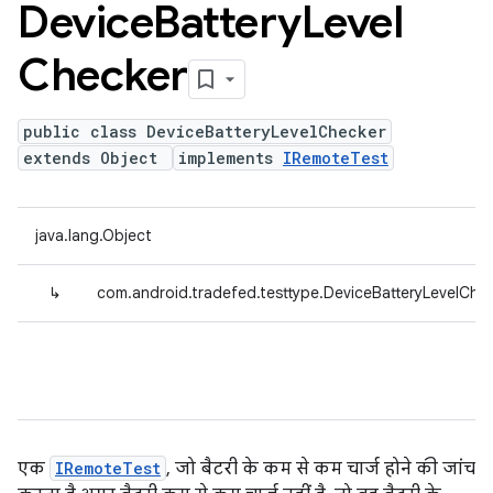
Device
Battery
Level
Checker
public class DeviceBatteryLevelChecker
extends Object
implements
IRemoteTest
java.lang.Object
↳
com.android.tradefed.testtype.DeviceBatteryLevelChe
एक
IRemoteTest
, जो बैटरी के कम से कम चार्ज होने की जांच