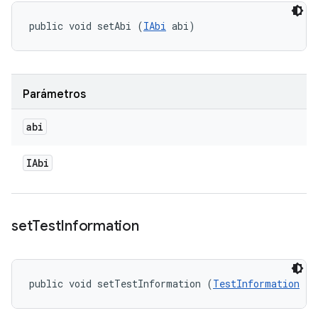
public void setAbi (
IAbi
 abi)
Parámetros
abi
IAbi
set
Test
Information
public void setTestInformation (
TestInformation
 te