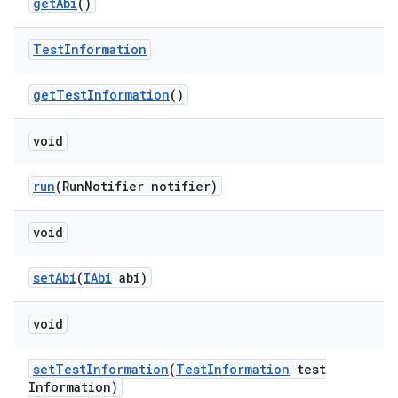
get
Abi
()
Test
Information
get
Test
Information
()
void
run
(Run
Notifier notifier)
void
set
Abi
(
IAbi
abi)
void
set
Test
Information
(
Test
Information
test
Information)