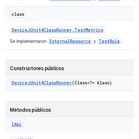
class
Device
JUnit4Class
Runner
.
Test
Metrics
ExternalResource
TestRule
Se implementaron
y
.
Constructores públicos
Device
JUnit4Class
Runner
(Class<?> klass)
Métodos públicos
IAbi