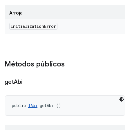
Arroja
Initialization
Error
Métodos públicos
get
Abi
public 
IAbi
 getAbi ()