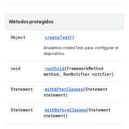
Métodos protegidos
Object
create
Test
()
Anulamos createTest para configurar el
dispositivo.
void
run
Child
(Framework
Method
method
,
Run
Notifier notifier)
Statement
with
After
Classes
(Statement
statement)
Statement
with
Before
Classes
(Statement
statement)