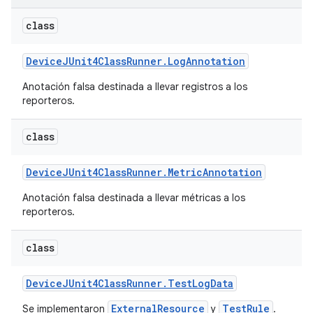
class
Device
JUnit4Class
Runner
.
Log
Annotation
Anotación falsa destinada a llevar registros a los
reporteros.
class
Device
JUnit4Class
Runner
.
Metric
Annotation
Anotación falsa destinada a llevar métricas a los
reporteros.
class
Device
JUnit4Class
Runner
.
Test
Log
Data
ExternalResource
TestRule
Se implementaron
y
.