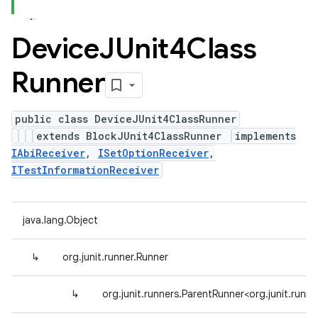
Device
JUnit4Class
Runner
public class DeviceJUnit4ClassRunner
extends BlockJUnit4ClassRunner
implements
IAbiReceiver
,
ISetOptionReceiver
,
ITestInformationReceiver
java.lang.Object
↳
org.junit.runner.Runner
↳
org.junit.runners.ParentRunner<org.junit.ru