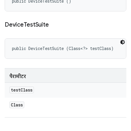
public DeviceTestSuite ()
Device
Test
Suite
public DeviceTestSuite (Class<?> testClass)
पैरामीटर
test
Class
Class