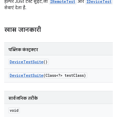
हेल्पर JUnit टेस्ट सुइट, जो
IRemoteTest
और
IDeviceTest
सेवाएं देता है.
खास जानकारी
पब्लिक कंस्ट्रक्टर
Device
Test
Suite
()
Device
Test
Suite
(Class<?> test
Class)
सार्वजनिक तरीके
void