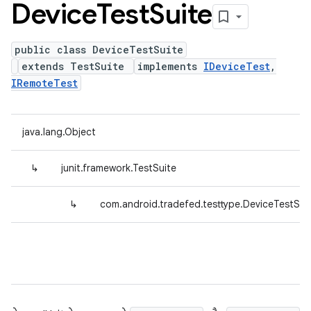
Device
Test
Suite
public class DeviceTestSuite
extends TestSuite
implements
IDeviceTest
,
IRemoteTest
java.lang.Object
↳
junit.framework.TestSuite
↳
com.android.tradefed.testtype.DeviceTestSui