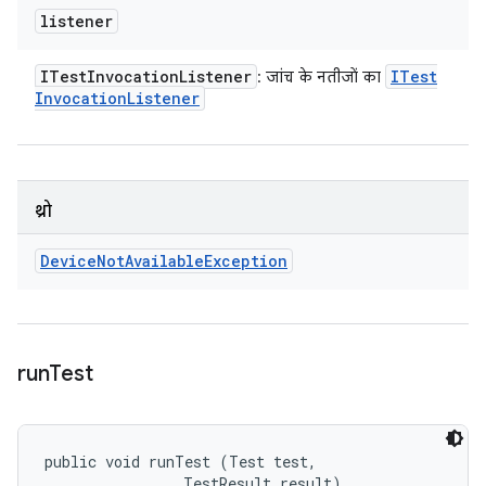
listener
ITest
Invocation
Listener
ITest
: जांच के नतीजों का
Invocation
Listener
थ्रो
Device
Not
Available
Exception
run
Test
public void runTest (Test test, 

                TestResult result)