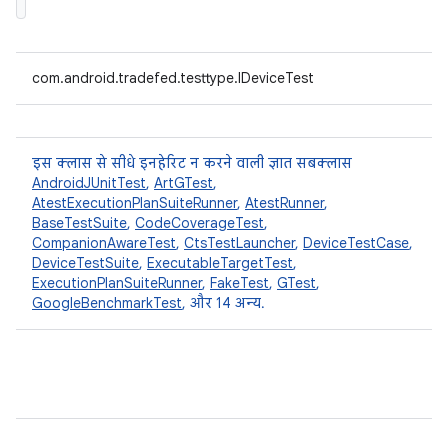
com.android.tradefed.testtype.IDeviceTest
इस क्लास से सीधे इनहेरिट न करने वाली ज्ञात सबक्लास
AndroidJUnitTest
,
ArtGTest
,
AtestExecutionPlanSuiteRunner
,
AtestRunner
,
BaseTestSuite
,
CodeCoverageTest
,
CompanionAwareTest
,
CtsTestLauncher
,
DeviceTestCase
,
DeviceTestSuite
,
ExecutableTargetTest
,
ExecutionPlanSuiteRunner
,
FakeTest
,
GTest
,
GoogleBenchmarkTest
, और 14 अन्य.