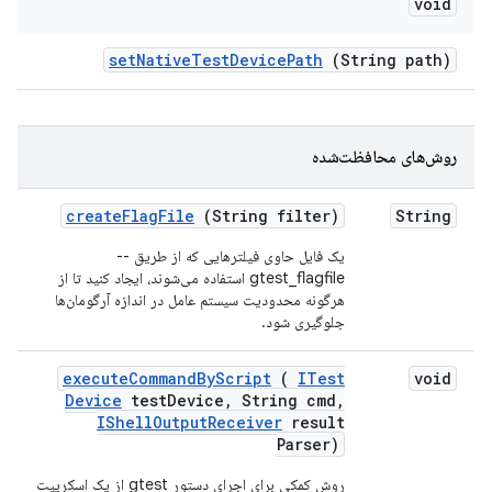
void
set
Native
Test
Device
Path
(String path)
روش‌های محافظت‌شده
create
Flag
File
(String filter)
String
یک فایل حاوی فیلترهایی که از طریق --
gtest_flagfile استفاده می‌شوند، ایجاد کنید تا از
هرگونه محدودیت سیستم عامل در اندازه آرگومان‌ها
جلوگیری شود.
execute
Command
By
Script
(
ITest
void
Device
test
Device
,
String cmd
,
IShell
Output
Receiver
result
Parser)
روش کمکی برای اجرای دستور gtest از یک اسکریپت