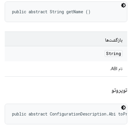
public abstract String getName ()
بازگشت‌ها
String
نام ABI.
توپروتو
public abstract ConfigurationDescription.Abi toPro