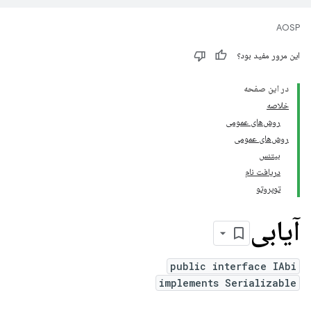
AOSP
این مرور مفید بود؟
در این صفحه
خلاصه
روش‌های عمومی
روش‌های عمومی
بیتنس
دریافت نام
توپروتو
آیابی
public interface IAbi
implements Serializable