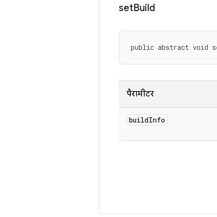
set
Build
public abstract void s
पैरामीटर
build
Info