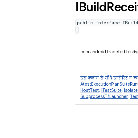
IBuild
Recei
public interface IBuil
com.android.tradefed.testty
इस क्लास से सीधे इनहेरिट न कर
AtestExecutionPlanSuiteRun
HostTest
,
ITestSuite
,
Isolat
SubprocessTfLauncher
,
Tes