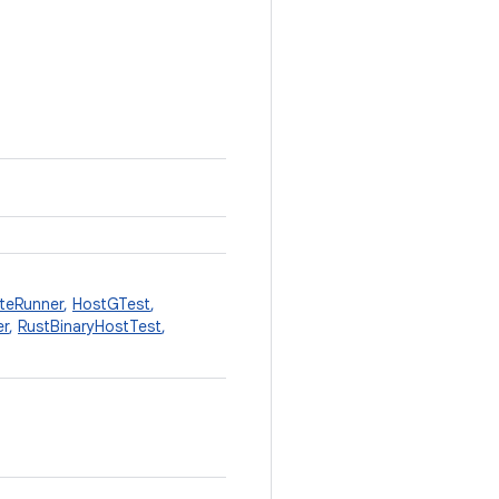
iteRunner
,
HostGTest
,
er
,
RustBinaryHostTest
,