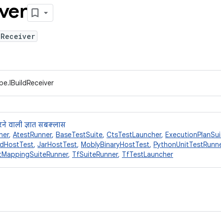
ver
dReceiver
pe.IBuildReceiver
ने वाली ज्ञात सबक्लास
ner
,
AtestRunner
,
BaseTestSuite
,
CtsTestLauncher
,
ExecutionPlanSu
edHostTest
,
JarHostTest
,
MoblyBinaryHostTest
,
PythonUnitTestRunn
tMappingSuiteRunner
,
TfSuiteRunner
,
TfTestLauncher