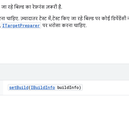
ा रहे बिल्ड का रेफ़रंस ज़रूरी है.
हिए. ज़्यादातर टेस्ट में, टेस्ट किए जा रहे बिल्ड पर कोई डिपेंडेंसी नह
,
ITargetPreparer
पर भरोसा करना चाहिए.
set
Build
(
IBuild
Info
build
Info)