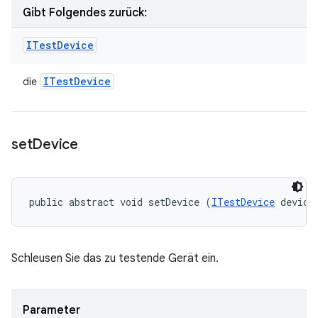
Gibt Folgendes zurück:
ITest
Device
ITest
Device
die
set
Device
public abstract void setDevice (
ITestDevice
 device
Schleusen Sie das zu testende Gerät ein.
Parameter