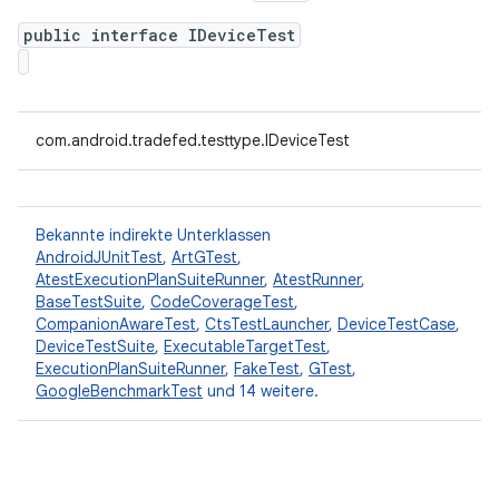
public interface IDeviceTest
com.android.tradefed.testtype.IDeviceTest
Bekannte indirekte Unterklassen
AndroidJUnitTest
,
ArtGTest
,
AtestExecutionPlanSuiteRunner
,
AtestRunner
,
BaseTestSuite
,
CodeCoverageTest
,
CompanionAwareTest
,
CtsTestLauncher
,
DeviceTestCase
,
DeviceTestSuite
,
ExecutableTargetTest
,
ExecutionPlanSuiteRunner
,
FakeTest
,
GTest
,
GoogleBenchmarkTest
und 14 weitere.