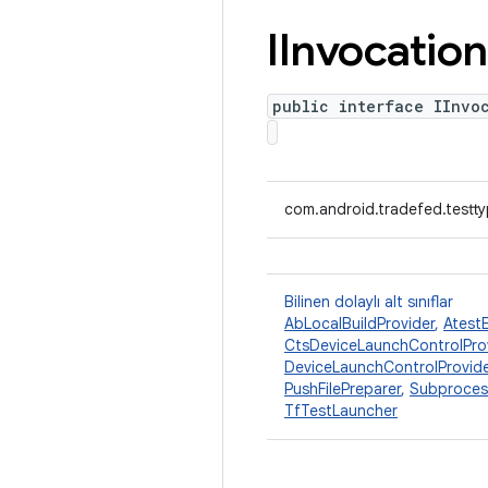
IInvocation
public interface IInvo
com.android.tradefed.testty
Bilinen dolaylı alt sınıflar
AbLocalBuildProvider
,
Atest
CtsDeviceLaunchControlPro
DeviceLaunchControlProvide
PushFilePreparer
,
Subproces
TfTestLauncher