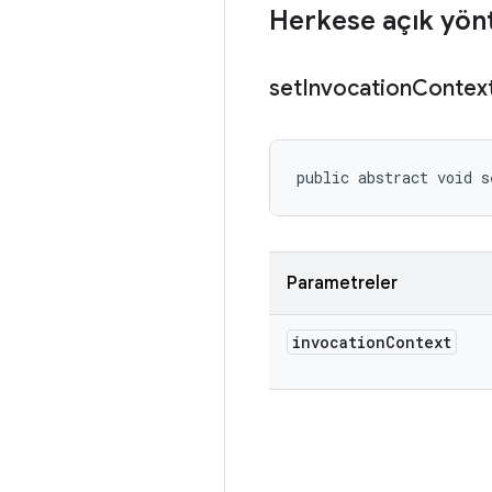
Herkese açık yön
set
Invocation
Contex
public abstract void s
Parametreler
invocation
Context