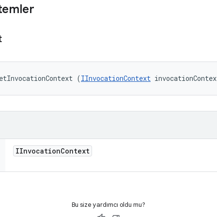
temler
t
etInvocationContext (
IInvocationContext
 invocationContex
IInvocation
Context
Bu size yardımcı oldu mu?