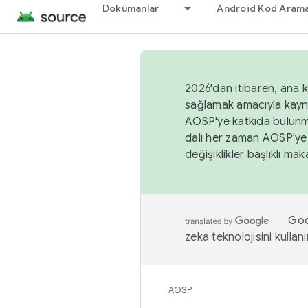
Dokümanlar
Android Kod Arama
2026'dan itibaren, ana k
sağlamak amacıyla kayn
AOSP'ye katkıda bulunm
dalı her zaman AOSP'ye 
değişiklikler
başlıklı maka
Goog
zeka teknolojisini kullanı
AOSP