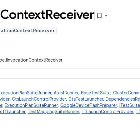
Context
Receiver
cationContextReceiver
pe.IInvocationContextReceiver
ExecutionPlanSuiteRunner
,
AtestRunner
,
BaseTestSuite
,
ClusterComm
vider
,
CtsLaunchControlProvider
,
CtsTestLauncher
,
DependenciesRe
r
,
ExecutionPlanSuiteRunner
,
GoogleDeviceFlashPreparer
,
ITestSuite
sTfLauncher
,
TestMappingSuiteRunner
,
TfLaunchControlProvider
,
T