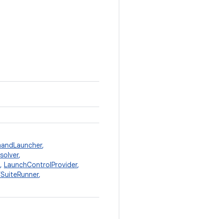
andLauncher
,
solver
,
,
LaunchControlProvider
,
fSuiteRunner
,