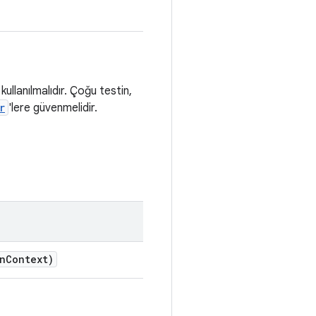
ullanılmalıdır. Çoğu testin,
r
'lere güvenmelidir.
n
Context)