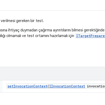
erilmesi gereken bir test.
ına ihtiyaç duymadan çağırma ayrıntılarını bilmesi gerektiğinde k
lığı olmamalı ve test ortamını hazırlamak için
ITargetPrepare
set
Invocation
Context
(
IInvocation
Context
invocatio