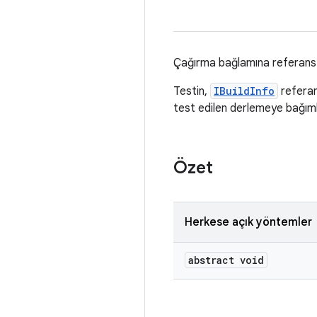
Çağırma bağlamına referans v
Testin,
IBuildInfo
referans
test edilen derlemeye bağımlı
Özet
Herkese açık yöntemler
abstract void