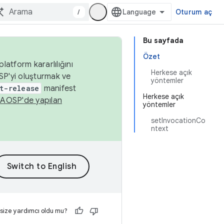
/
Oturum aç
Bu sayfada
Özet
latform kararlılığını
Herkese açık
SP'yi oluşturmak ve
yöntemler
t-release
manifest
Herkese açık
n
AOSP'de yapılan
yöntemler
setInvocationCo
ntext
 size yardımcı oldu mu?