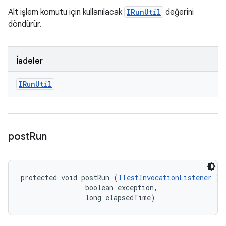
Alt işlem komutu için kullanılacak
IRunUtil
değerini
döndürür.
İadeler
IRun
Util
post
Run
protected void postRun (
ITestInvocationListener
 li
                boolean exception, 

                long elapsedTime)