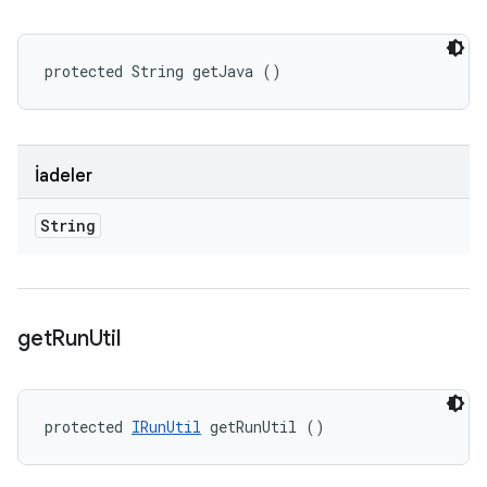
protected String getJava ()
İadeler
String
get
Run
Util
protected 
IRunUtil
 getRunUtil ()