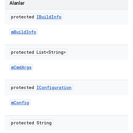
Alanlar
protected
IBuild
Info
m
Build
Info
protected List<String>
m
Cmd
Args
protected
IConfiguration
m
Config
protected String