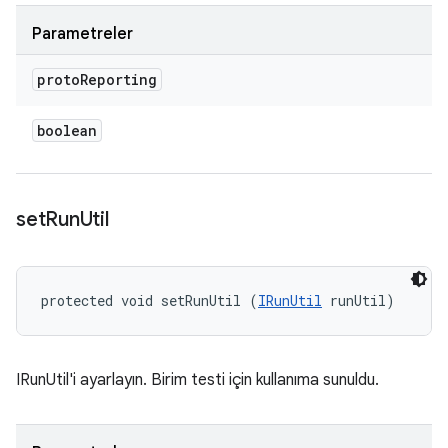
Parametreler
proto
Reporting
boolean
set
Run
Util
protected void setRunUtil (
IRunUtil
 runUtil)
IRunUtil'i ayarlayın. Birim testi için kullanıma sunuldu.