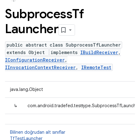
Subprocess
Tf
Launcher
public abstract class SubprocessTfLauncher
extends Object
implements
IBuildReceiver
,
IConfigurationReceiver
,
IInvocationContextReceiver
,
IRemoteTest
java.lang.Object
↳
com.android.tradefed.testtype.SubprocessTfLauncher
Bilinen doğrudan alt sınıflar
TfTestLauncher