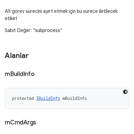
Alt görev sürecini ayırt etmek için bu sürece iletilecek
etiket
Sabit Değer: "subprocess"
Alanlar
m
Build
Info
protected 
IBuildInfo
 mBuildInfo
m
Cmd
Args