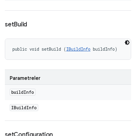
set
Build
public void setBuild (
IBuildInfo
 buildInfo)
Parametreler
build
Info
IBuild
Info
set
Configuration