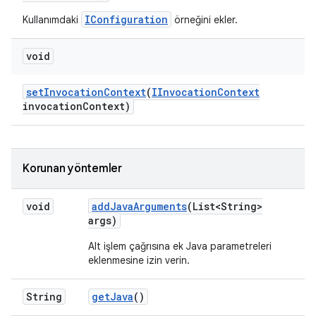
IConfiguration
Kullanımdaki
örneğini ekler.
void
set
Invocation
Context
(
IInvocation
Context
invocation
Context)
Korunan yöntemler
void
add
Java
Arguments
(List<String>
args)
Alt işlem çağrısına ek Java parametreleri
eklenmesine izin verin.
String
get
Java
()