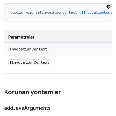
public void setInvocationContext (
IInvocationConte
Parametreler
invocation
Context
IInvocation
Context
Korunan yöntemler
add
Java
Arguments