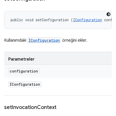
public void setConfiguration (
IConfiguration
 confi
Kullanımdaki
IConfiguration
örneğini ekler.
Parametreler
configuration
IConfiguration
set
Invocation
Context