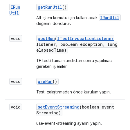
IRun
get
Run
Util
()
Util
IRunUtil
Alt işlem komutu için kullanılacak
değerini döndürür.
void
post
Run
(
ITest
Invocation
Listener
listener
,
boolean exception
,
long
elapsed
Time)
TF testi tamamlandıktan sonra yapılması
gereken işlemler.
void
pre
Run
()
Testi çalıştırmadan önce kurulum yapın.
void
set
Event
Streaming
(boolean event
Streaming)
use-event-streaming ayarını yapın.