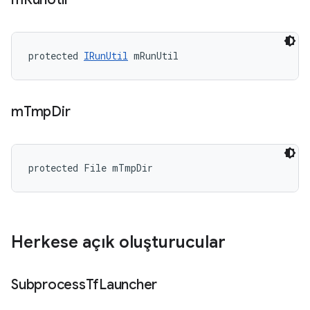
protected 
IRunUtil
 mRunUtil
m
Tmp
Dir
protected File mTmpDir
Herkese açık oluşturucular
Subprocess
Tf
Launcher