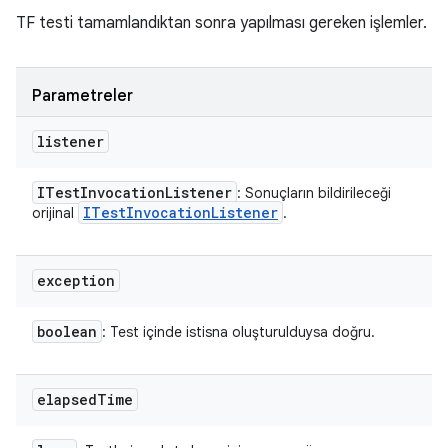
TF testi tamamlandıktan sonra yapılması gereken işlemler.
Parametreler
listener
ITest
Invocation
Listener
: Sonuçların bildirileceği
ITest
Invocation
Listener
orijinal
.
exception
boolean
: Test içinde istisna oluşturulduysa doğru.
elapsed
Time