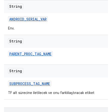
String
ANDROID
_
SERIAL
_
VAR
Env.
String
PARENT
_
PROC
_
TAG
_
NAME
String
SUBPROCESS
_
TAG
_
NAME
TF alt sürecine iletilecek ve onu farklılaştıracak etiket