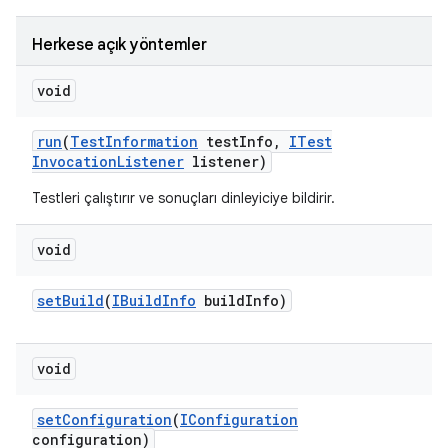
Herkese açık yöntemler
void
run
(
Test
Information
test
Info
,
ITest
Invocation
Listener
listener)
Testleri çalıştırır ve sonuçları dinleyiciye bildirir.
void
set
Build
(
IBuild
Info
build
Info)
void
set
Configuration
(
IConfiguration
configuration)