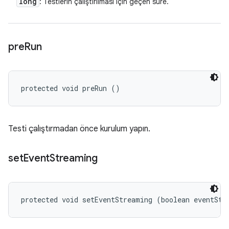
long
: Testlerin çalıştırılması için geçen süre.
pre
Run
protected void preRun ()
Testi çalıştırmadan önce kurulum yapın.
set
Event
Streaming
protected void setEventStreaming (boolean eventStr