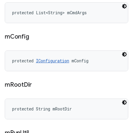
protected List<String> mCmdArgs
m
Config
protected 
IConfiguration
 mConfig
m
Root
Dir
protected String mRootDir
m
Run
Util