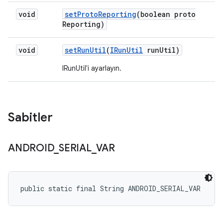
void
set
Proto
Reporting
(boolean proto
Reporting)
void
set
Run
Util
(
IRun
Util
run
Util)
IRunUtil'i ayarlayın.
Sabitler
ANDROID
_
SERIAL
_
VAR
public static final String ANDROID_SERIAL_VAR