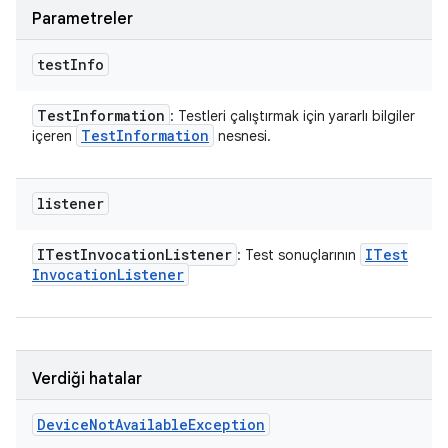
Parametreler
test
Info
Test
Information
: Testleri çalıştırmak için yararlı bilgiler
Test
Information
içeren
nesnesi.
listener
ITest
Invocation
Listener
ITest
: Test sonuçlarının
Invocation
Listener
Verdiği hatalar
Device
Not
Available
Exception