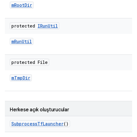
m
Root
Dir
protected
IRun
Util
m
Run
Util
protected File
m
Tmp
Dir
Herkese açık oluşturucular
Subprocess
Tf
Launcher
()