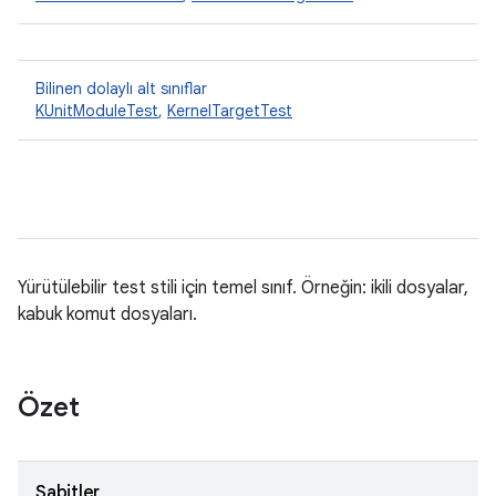
Bilinen dolaylı alt sınıflar
KUnitModuleTest
,
KernelTargetTest
Yürütülebilir test stili için temel sınıf. Örneğin: ikili dosyalar,
kabuk komut dosyaları.
Özet
Sabitler