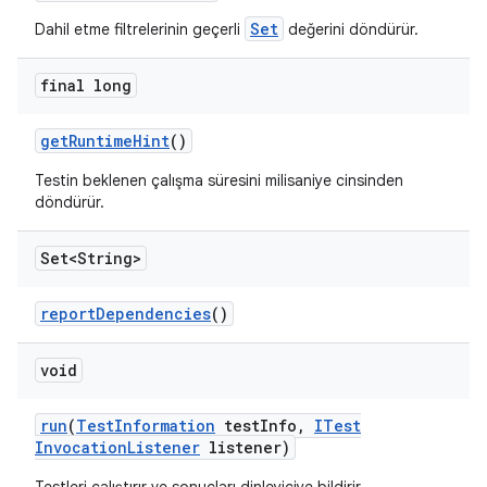
Set
Dahil etme filtrelerinin geçerli
değerini döndürür.
final long
get
Runtime
Hint
()
Testin beklenen çalışma süresini milisaniye cinsinden
döndürür.
Set<String>
report
Dependencies
()
void
run
(
Test
Information
test
Info
,
ITest
Invocation
Listener
listener)