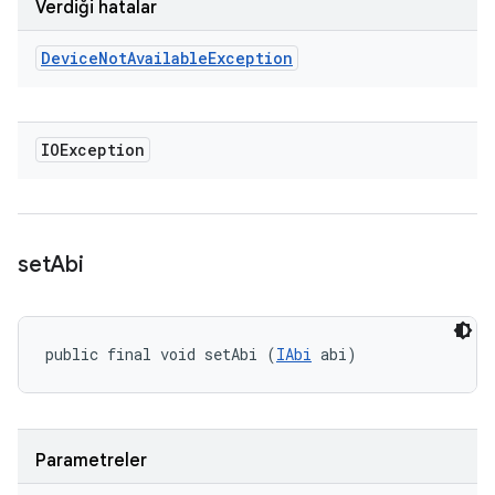
Verdiği hatalar
Device
Not
Available
Exception
IOException
set
Abi
public final void setAbi (
IAbi
 abi)
Parametreler