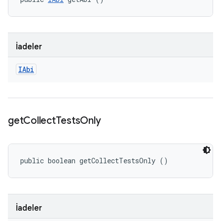
İadeler
IAbi
get
Collect
Tests
Only
public boolean getCollectTestsOnly ()
İadeler