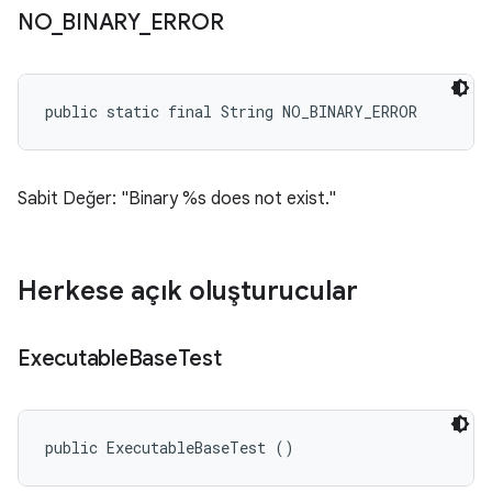
NO
_
BINARY
_
ERROR
public static final String NO_BINARY_ERROR
Sabit Değer: "Binary %s does not exist."
Herkese açık oluşturucular
Executable
Base
Test
public ExecutableBaseTest ()