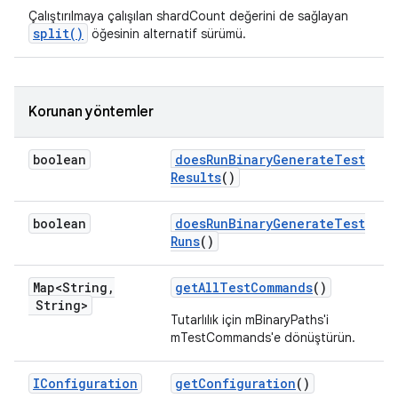
Çalıştırılmaya çalışılan shardCount değerini de sağlayan
split()
öğesinin alternatif sürümü.
Korunan yöntemler
boolean
does
Run
Binary
Generate
Test
Results
()
boolean
does
Run
Binary
Generate
Test
Runs
()
Map<String
,
get
All
Test
Commands
()
String>
Tutarlılık için mBinaryPaths'i
mTestCommands'e dönüştürün.
IConfiguration
get
Configuration
()