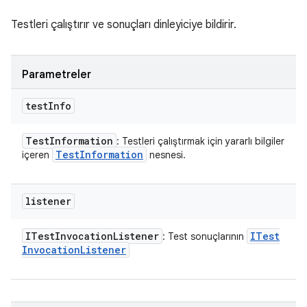
Testleri çalıştırır ve sonuçları dinleyiciye bildirir.
Parametreler
test
Info
Test
Information
: Testleri çalıştırmak için yararlı bilgiler
Test
Information
içeren
nesnesi.
listener
ITest
Invocation
Listener
ITest
: Test sonuçlarının
Invocation
Listener