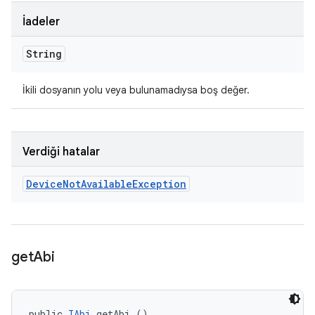
İadeler
String
İkili dosyanın yolu veya bulunamadıysa boş değer.
Verdiği hatalar
Device
Not
Available
Exception
get
Abi
public 
IAbi
 getAbi ()