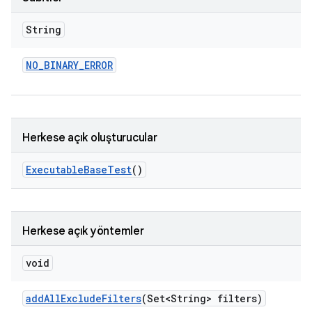
String
NO
_
BINARY
_
ERROR
Herkese açık oluşturucular
Executable
Base
Test
()
Herkese açık yöntemler
void
add
All
Exclude
Filters
(Set<String> filters)