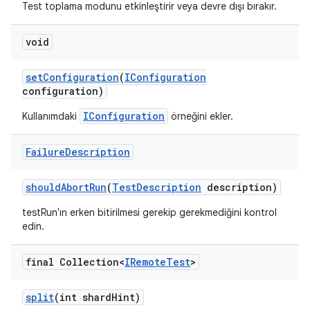
Test toplama modunu etkinleştirir veya devre dışı bırakır.
void
set
Configuration
(
IConfiguration
configuration)
IConfiguration
Kullanımdaki
örneğini ekler.
Failure
Description
should
Abort
Run
(
Test
Description
description)
testRun'ın erken bitirilmesi gerekip gerekmediğini kontrol
edin.
final Collection<
IRemote
Test
>
split
(int shard
Hint)