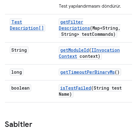
Test yapılandırmasını döndürür.
Test
get
Filter
Description[]
Descriptions
(Map<String
,
String> test
Commands)
String
get
Module
Id
(
IInvocation
Context
context)
long
get
Timeout
Per
Binary
Ms
()
boolean
is
Test
Failed
(String test
Name)
Sabitler