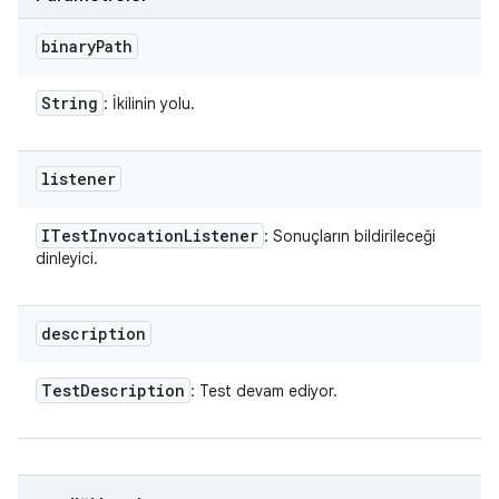
binary
Path
String
: İkilinin yolu.
listener
ITest
Invocation
Listener
: Sonuçların bildirileceği
dinleyici.
description
Test
Description
: Test devam ediyor.