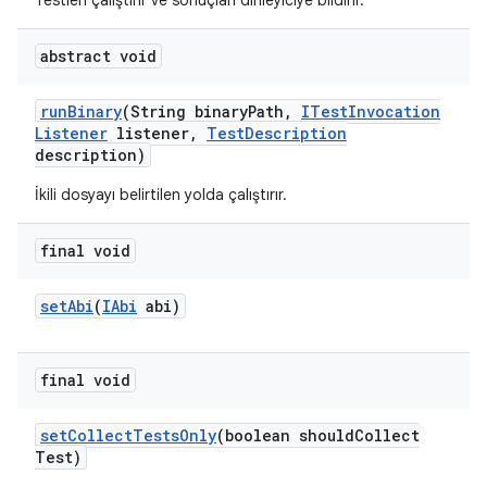
Testleri çalıştırır ve sonuçları dinleyiciye bildirir.
abstract void
run
Binary
(String binary
Path
,
ITest
Invocation
Listener
listener
,
Test
Description
description)
İkili dosyayı belirtilen yolda çalıştırır.
final void
set
Abi
(
IAbi
abi)
final void
set
Collect
Tests
Only
(boolean should
Collect
Test)