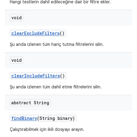
Hangi testlerin dahil edileceğine dair bir filtre ekler.
void
clear
Exclude
Filters
()
Şu anda izlenen tüm hariç tutma filtrelerini silin.
void
clear
Include
Filters
()
Şu anda izlenen tüm dahil etme filtrelerini silin.
abstract String
find
Binary
(String binary)
Çalıştırabilmek için ikili dosyayı arayın.