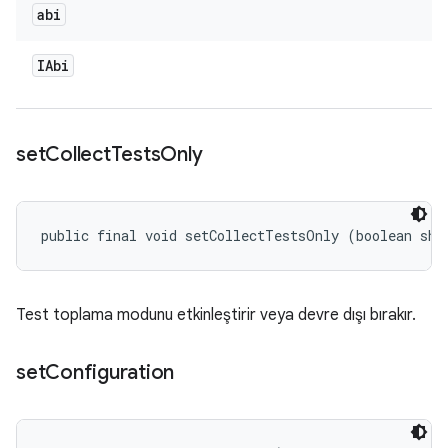
abi
IAbi
set
Collect
Tests
Only
public final void setCollectTestsOnly (boolean sho
Test toplama modunu etkinleştirir veya devre dışı bırakır.
set
Configuration