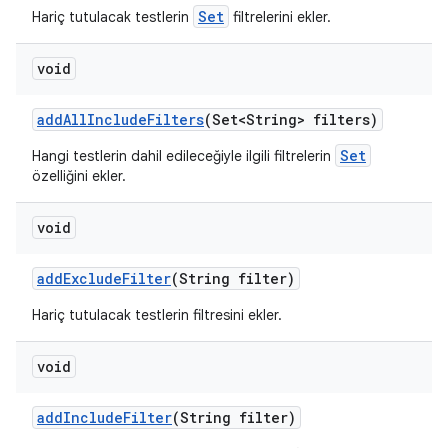
Set
Hariç tutulacak testlerin
filtrelerini ekler.
void
add
All
Include
Filters
(Set<String> filters)
Set
Hangi testlerin dahil edileceğiyle ilgili filtrelerin
özelliğini ekler.
void
add
Exclude
Filter
(String filter)
Hariç tutulacak testlerin filtresini ekler.
void
add
Include
Filter
(String filter)