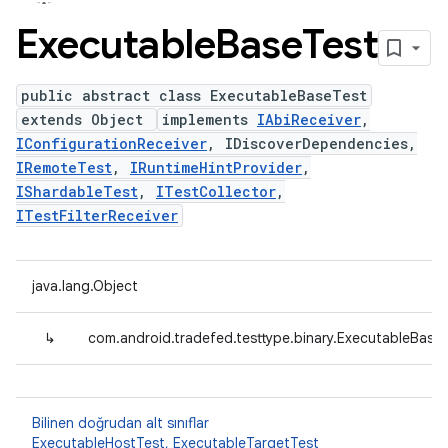
Executable
Base
Test
public abstract class ExecutableBaseTest
extends Object
implements
IAbiReceiver
,
IConfigurationReceiver
, IDiscoverDependencies,
IRemoteTest
,
IRuntimeHintProvider
,
IShardableTest
,
ITestCollector
,
ITestFilterReceiver
java.lang.Object
↳
com.android.tradefed.testtype.binary.ExecutableBase
Bilinen doğrudan alt sınıflar
ExecutableHostTest
,
ExecutableTargetTest