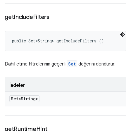
get
Include
Filters
public Set<String> getIncludeFilters ()
Dahil etme filtrelerinin geçerli
Set
değerini döndürür.
İadeler
Set<String>
get
Runtime
Hint