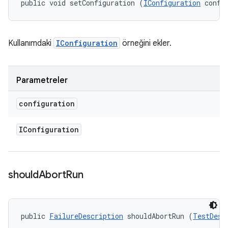
public void setConfiguration (
IConfiguration
 confi
Kullanımdaki
IConfiguration
örneğini ekler.
Parametreler
configuration
IConfiguration
should
Abort
Run
public 
FailureDescription
 shouldAbortRun (
TestDesc