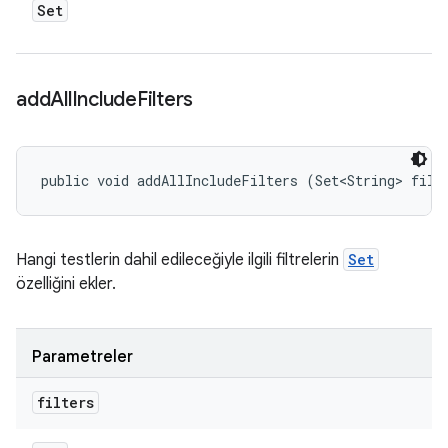
Set
add
All
Include
Filters
public void addAllIncludeFilters (Set<String> filt
Hangi testlerin dahil edileceğiyle ilgili filtrelerin
Set
özelliğini ekler.
Parametreler
filters