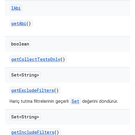
IAbi
get
Abi
()
boolean
get
Collect
Tests
Only
()
Set<String>
get
Exclude
Filters
()
Set
Hariç tutma filtrelerinin geçerli
değerini döndürür.
Set<String>
get
Include
Filters
()