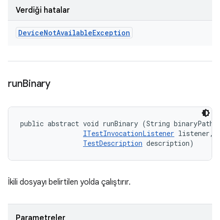
Verdiği hatalar
Device
Not
Available
Exception
run
Binary
public abstract void runBinary (String binaryPath, 
ITestInvocationListener
 listener, 

TestDescription
 description)
İkili dosyayı belirtilen yolda çalıştırır.
Parametreler