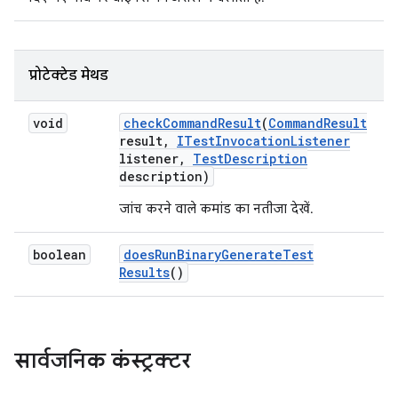
प्रोटेक्टेड मेथड
void
check
Command
Result
(
Command
Result
result
,
ITest
Invocation
Listener
listener
,
Test
Description
description)
जांच करने वाले कमांड का नतीजा देखें.
boolean
does
Run
Binary
Generate
Test
Results
()
सार्वजनिक कंस्ट्रक्टर