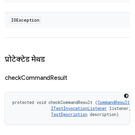
IOException
प्रोटेक्टेड मेथड
check
Command
Result
protected void checkCommandResult (
CommandResult
 r
ITestInvocationListener
 listener, 

TestDescription
 description)