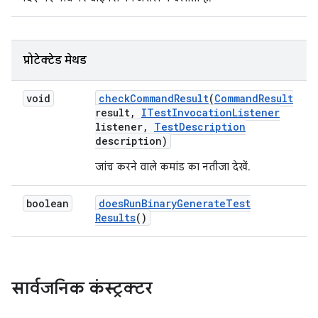
प्रोटेक्टेड मेथड
void
check
Command
Result
(
Command
Result
result
,
ITest
Invocation
Listener
listener
,
Test
Description
description)
जांच करने वाले कमांड का नतीजा देखें.
boolean
does
Run
Binary
Generate
Test
Results
()
सार्वजनिक कंस्ट्रक्टर