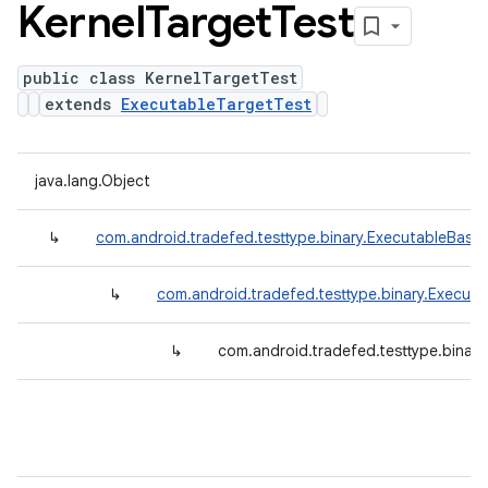
Kernel
Target
Test
public class KernelTargetTest
extends
ExecutableTargetTest
java.lang.Object
↳
com.android.tradefed.testtype.binary.ExecutableBase
↳
com.android.tradefed.testtype.binary.Execut
↳
com.android.tradefed.testtype.binary