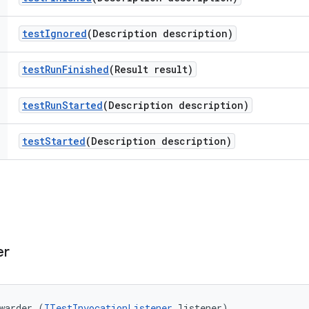
test
Ignored
(Description description)
test
Run
Finished
(Result result)
test
Run
Started
(Description description)
test
Started
(Description description)
er
warder (
ITestInvocationListener
 listener)