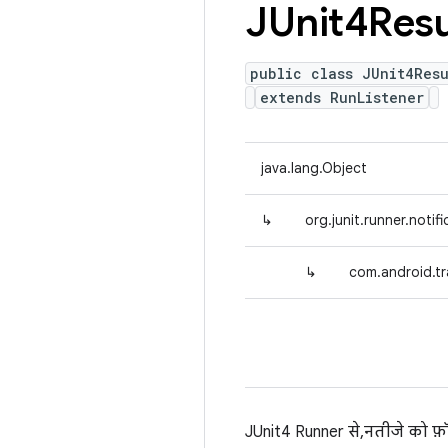
JUnit4Resu
public class JUnit4Resu
extends RunListener
java.lang.Object
↳
org.junit.runner.notif
↳
com.android.tr
JUnit4 Runner से, नतीजे को फ़