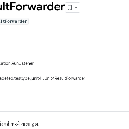
lt
Forwarder
ltForwarder
ication.RunListener
adefed.testtype.junit4.JUnit4ResultForwarder
ॉरवर्ड करने वाला टूल.