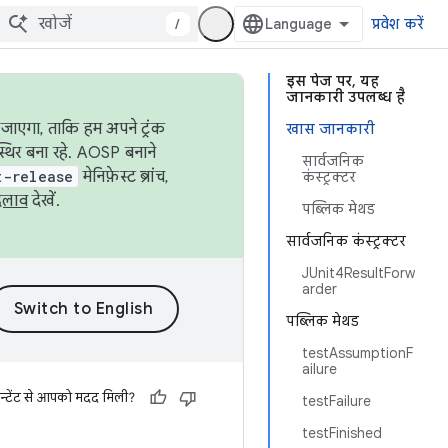
/
प्रवेश करें
इस पेज पर, यह
जानकारी उपलब्ध है
जाएगा, ताकि हम अपने ट्रंक
खास जानकारी
स्थिर बना रहे. AOSP बनाने
सार्वजनिक
t-release
मेनिफ़ेस्ट ब्रांच,
कंस्ट्रक्टर
दलाव
देखें.
पब्लिक मेथड
सार्वजनिक कंस्ट्रक्टर
JUnit4ResultForw
arder
पब्लिक मेथड
testAssumptionF
ailure
न्टेंट से आपको मदद मिली?
testFailure
testFinished