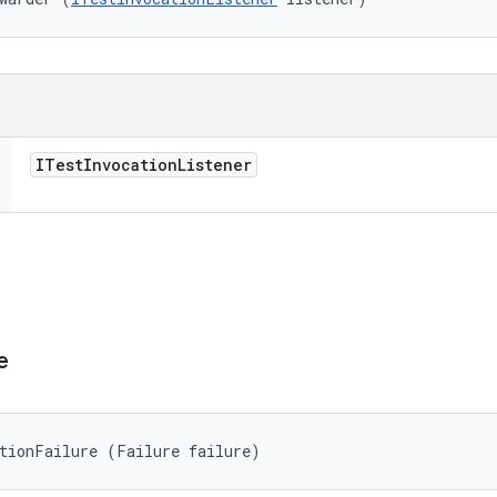
ITest
Invocation
Listener
e
ptionFailure (Failure failure)