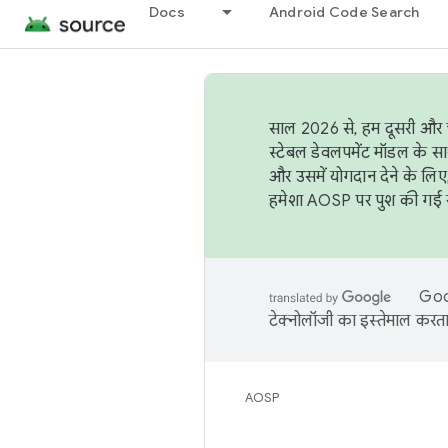
Docs
Android Code Search
साल 2026 से, हम दूसरी और च
स्टेबल डेवलपमेंट मॉडल के सा
और उसमें योगदान देने के लिए
हमेशा AOSP पर पुश की गई सब
Goog
टेक्नोलॉजी का इस्तेमाल करता 
AOSP