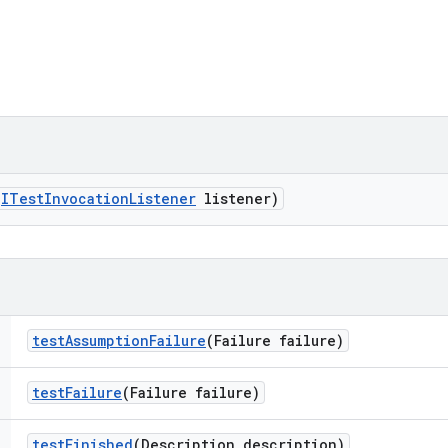
(
ITest
Invocation
Listener
listener)
test
Assumption
Failure
(Failure failure)
test
Failure
(Failure failure)
test
Finished
(Description description)