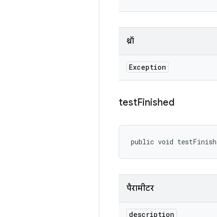
थ्रॉ
Exception
test
Finished
public void testFinish
पैरामीटर
description