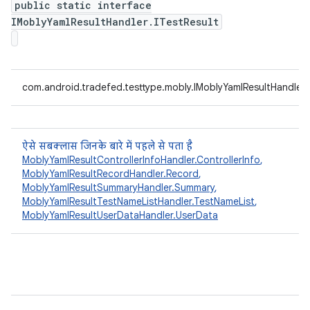
public static interface
IMoblyYamlResultHandler.ITestResult
com.android.tradefed.testtype.mobly.IMoblyYamlResultHandler.I
ऐसे सबक्लास जिनके बारे में पहले से पता है
MoblyYamlResultControllerInfoHandler.ControllerInfo
,
MoblyYamlResultRecordHandler.Record
,
MoblyYamlResultSummaryHandler.Summary
,
MoblyYamlResultTestNameListHandler.TestNameList
,
MoblyYamlResultUserDataHandler.UserData