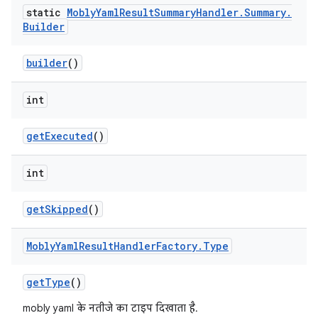
static
Mobly
Yaml
Result
Summary
Handler
.
Summary
.
Builder
builder
()
int
get
Executed
()
int
get
Skipped
()
Mobly
Yaml
Result
Handler
Factory
.
Type
get
Type
()
mobly yaml के नतीजे का टाइप दिखाता है.