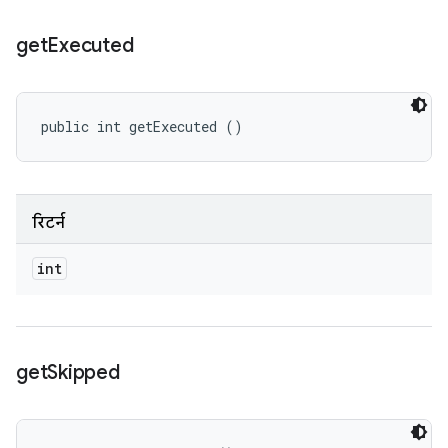
get
Executed
public int getExecuted ()
रिटर्न
int
get
Skipped