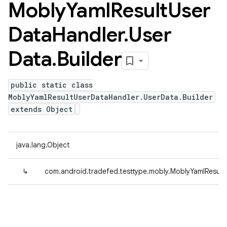
Mobly
Yaml
Result
User
Data
Handler
.
User
Data
.
Builder
public static class
MoblyYamlResultUserDataHandler.UserData.Builder
extends Object
java.lang.Object
↳
com.android.tradefed.testtype.mobly.MoblyYamlResult