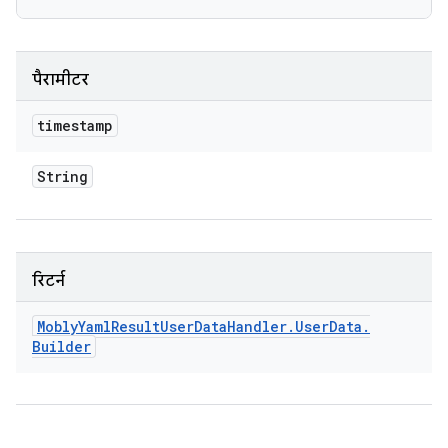
पैरामीटर
timestamp
String
रिटर्न
Mobly
Yaml
Result
User
Data
Handler
.
User
Data
.
Builder