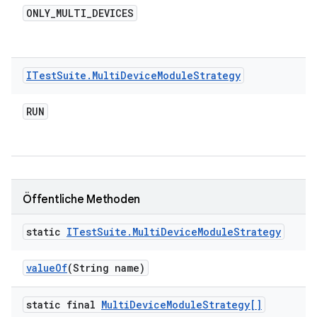
ONLY
_
MULTI
_
DEVICES
ITest
Suite
.
Multi
Device
Module
Strategy
RUN
Öffentliche Methoden
static
ITest
Suite
.
Multi
Device
Module
Strategy
value
Of
(String name)
static final
Multi
Device
Module
Strategy[]