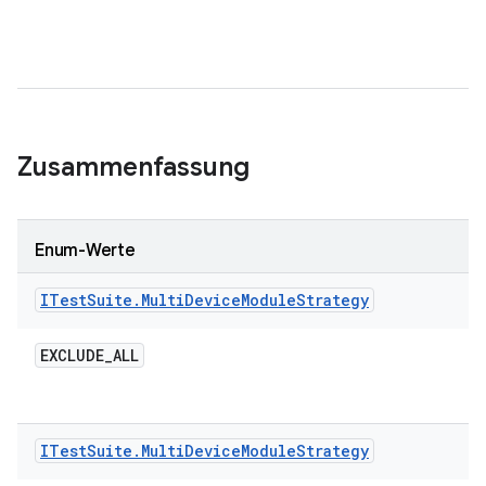
Zusammenfassung
Enum-Werte
ITest
Suite
.
Multi
Device
Module
Strategy
EXCLUDE
_
ALL
ITest
Suite
.
Multi
Device
Module
Strategy