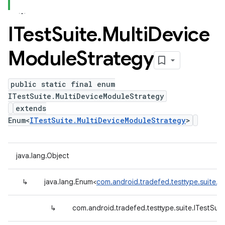
ITest
Suite
.
Multi
Device
Module
Strategy
public static final enum
ITestSuite.MultiDeviceModuleStrategy
extends
Enum<
ITestSuite.MultiDeviceModuleStrategy
>
java.lang.Object
↳
java.lang.Enum<
com.android.tradefed.testtype.suite.I
↳
com.android.tradefed.testtype.suite.ITestSui