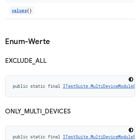
values
()
Enum-Werte
EXCLUDE
_
ALL
public static final 
ITestSuite.MultiDeviceModuleSt
ONLY
_
MULTI
_
DEVICES
public static final 
ITestSuite.MultiDeviceModuleSt