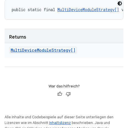
public static final 
MultiDeviceModuleStrategy[]
 va
Returns
Multi
Device
Module
Strategy[]
War das hilfreich?
Alle Inhalte und Codebeispiele auf dieser Seite unterliegen den
Lizenzen wie im Abschnitt
Inhaltslizenz
beschrieben. Java und