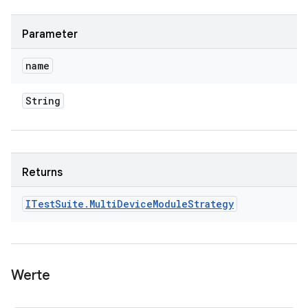
Parameter
name
String
Returns
ITest
Suite
.
Multi
Device
Module
Strategy
Werte