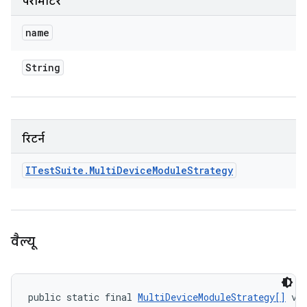
पैरामीटर
name
String
रिटर्न
ITest
Suite
.
Multi
Device
Module
Strategy
वैल्यू
public static final 
MultiDeviceModuleStrategy[]
 va