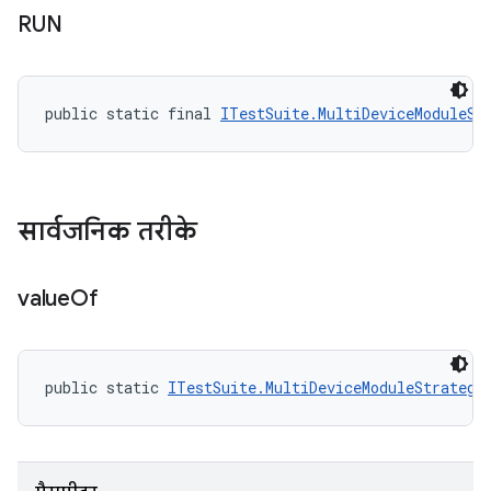
RUN
public static final 
ITestSuite.MultiDeviceModuleSt
सार्वजनिक तरीके
value
Of
public static 
ITestSuite.MultiDeviceModuleStrategy