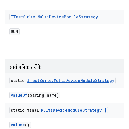
ITest
Suite
.
Multi
Device
Module
Strategy
RUN
सार्वजनिक तरीके
static
ITest
Suite
.
Multi
Device
Module
Strategy
value
Of
(String name)
static final
Multi
Device
Module
Strategy[]
values
()