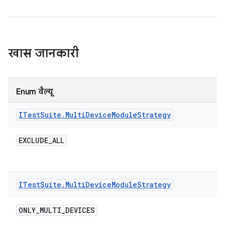
खास जानकारी
Enum वैल्यू
ITest
Suite
.
Multi
Device
Module
Strategy
EXCLUDE
_
ALL
ITest
Suite
.
Multi
Device
Module
Strategy
ONLY
_
MULTI
_
DEVICES