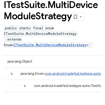
ITest
Suite
.
Multi
Device
Module
Strategy
public static final enum
ITestSuite.MultiDeviceModuleStrategy
extends
Enum<
ITestSuite.MultiDeviceModuleStrategy
>
java.lang.Object
↳
java.lang.Enum<
com.android.tradefed.testtype.suite.I
↳
com.android.tradefed.testtype.suite.ITestSui