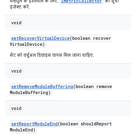
IMetricCollector
मॉड्यूल के इस्तेमाल के लिए,
की सूची
इंजेक्ट करें.
void
set
Recover
Virtual
Device
(boolean recover
Virtual
Device)
सेट को वर्चुअल डिवाइस वापस मिल जाना चाहिए.
void
set
Remove
Module
Buffering
(boolean remove
Module
Buffering)
void
set
Report
Module
End
(boolean should
Report
Module
End)