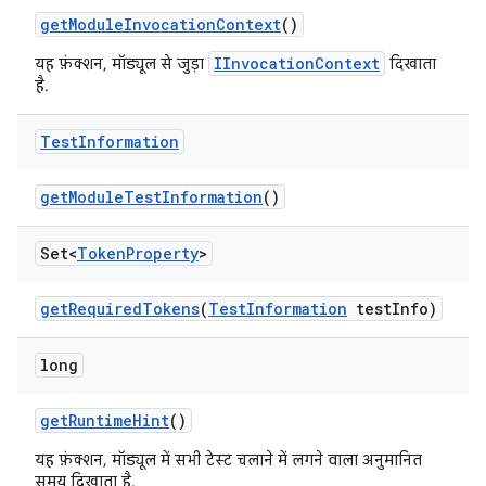
get
Module
Invocation
Context
()
IInvocationContext
यह फ़ंक्शन, मॉड्यूल से जुड़ा
दिखाता
है.
Test
Information
get
Module
Test
Information
()
Set<
Token
Property
>
get
Required
Tokens
(
Test
Information
test
Info)
long
get
Runtime
Hint
()
यह फ़ंक्शन, मॉड्यूल में सभी टेस्ट चलाने में लगने वाला अनुमानित
समय दिखाता है.