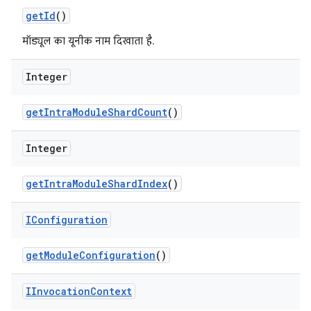
get
Id
()
मॉड्यूल का यूनीक नाम दिखाता है.
Integer
get
Intra
Module
Shard
Count
()
Integer
get
Intra
Module
Shard
Index
()
IConfiguration
get
Module
Configuration
()
IInvocation
Context