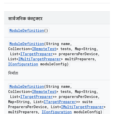
सार्वजनिक कंस्ट्रक्टर
Module
Definition
()
Module
Definition
(String name
,
Collection<
IRemote
Test
> tests
,
Map<String
,
List<
ITarget
Preparer
>> preparers
Per
Device
,
List<
IMulti
Target
Preparer
> multi
Preparers
,
IConfiguration
module
Config)
निर्माता
Module
Definition
(String name
,
Collection<
IRemote
Test
> tests
,
Map<String
,
List<
ITarget
Preparer
>> preparers
Per
Device
,
Map<String
,
List<
ITarget
Preparer
>> suite
Preparers
Per
Device
,
List<
IMulti
Target
Preparer
>
multi
Preparers
,
IConfiguration
module
Config)