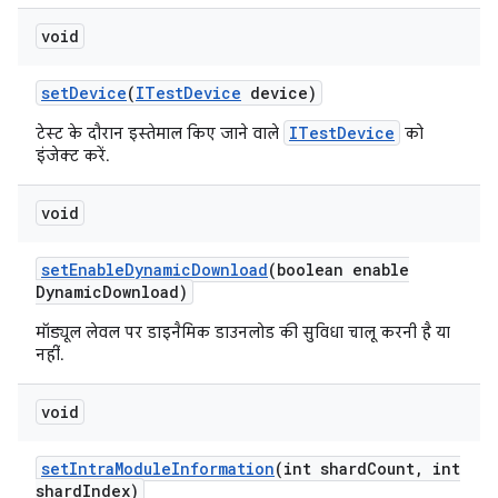
void
set
Device
(
ITest
Device
device)
ITestDevice
टेस्ट के दौरान इस्तेमाल किए जाने वाले
को
इंजेक्ट करें.
void
set
Enable
Dynamic
Download
(boolean enable
Dynamic
Download)
मॉड्यूल लेवल पर डाइनैमिक डाउनलोड की सुविधा चालू करनी है या
नहीं.
void
set
Intra
Module
Information
(int shard
Count
,
int
shard
Index)