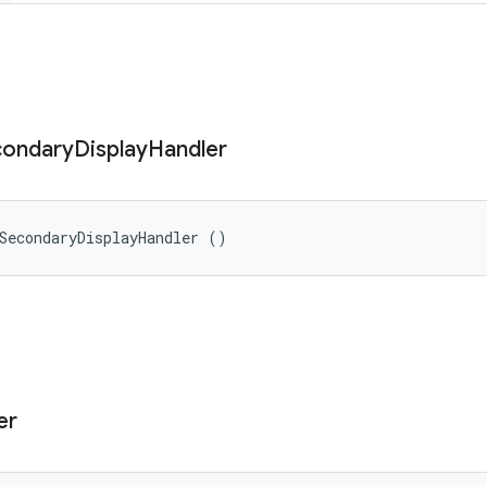
condary
Display
Handler
SecondaryDisplayHandler ()
er