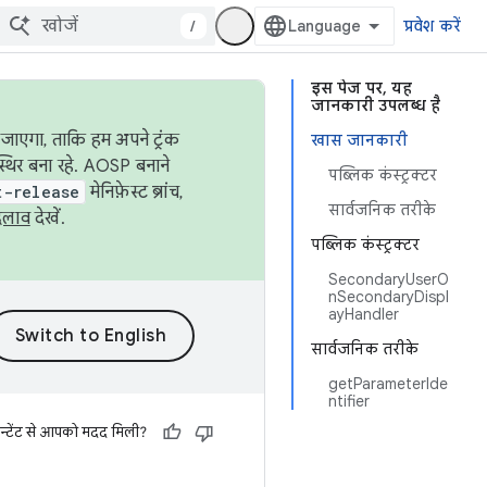
/
प्रवेश करें
इस पेज पर, यह
जानकारी उपलब्ध है
जाएगा, ताकि हम अपने ट्रंक
खास जानकारी
स्थिर बना रहे. AOSP बनाने
पब्लिक कंस्ट्रक्टर
t-release
मेनिफ़ेस्ट ब्रांच,
सार्वजनिक तरीके
दलाव
देखें.
पब्लिक कंस्ट्रक्टर
SecondaryUserO
nSecondaryDispl
ayHandler
सार्वजनिक तरीके
getParameterIde
ntifier
न्टेंट से आपको मदद मिली?