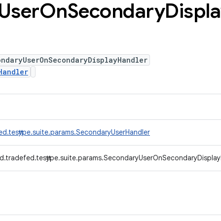
User
On
Secondary
Displ
ondaryUserOnSecondaryDisplayHandler
Handler
ed.testtype.suite.params.SecondaryUserHandler
d.tradefed.testtype.suite.params.SecondaryUserOnSecondaryDisplay