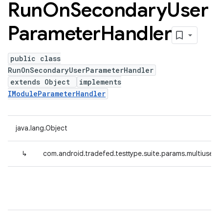
Run
On
Secondary
User
Parameter
Handler
public class
RunOnSecondaryUserParameterHandler
extends Object
implements
IModuleParameterHandler
java.lang.Object
↳
com.android.tradefed.testtype.suite.params.multius