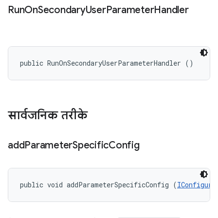
Run
On
Secondary
User
Parameter
Handler
public RunOnSecondaryUserParameterHandler ()
सार्वजनिक तरीके
add
Parameter
Specific
Config
public void addParameterSpecificConfig (
IConfigura