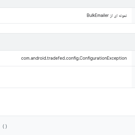
نمونه ای از BulkEmailer
com.android.tradefed.config.ConfigurationException
s ()