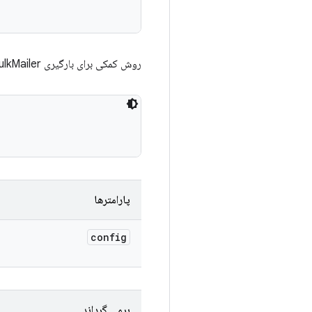
روش کمکی برای بارگیری BulkMailer از پیکربندی. پیکربندی باید شامل تگ زیر باشد
پارامترها
config
برمی گرداند