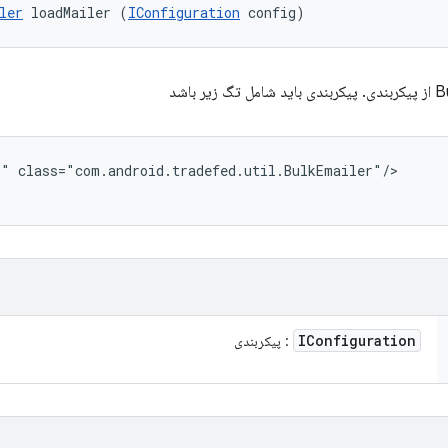
ler
 loadMailer (
IConfiguration
 config)
r" class="com.android.tradefed.util.BulkEmailer"/>
IConfiguration
: پیکربندی