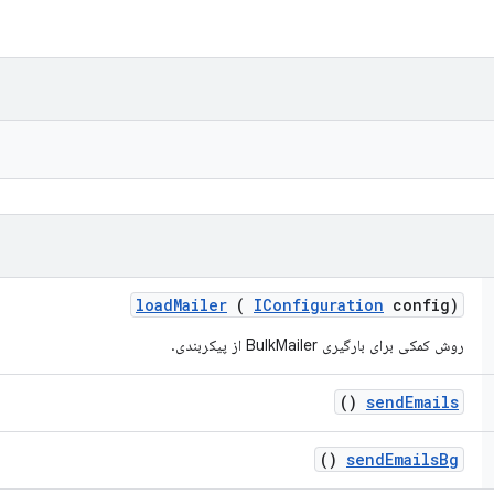
load
Mailer
(
IConfiguration
config)
روش کمکی برای بارگیری BulkMailer از پیکربندی.
()
send
Emails
()
send
Emails
Bg