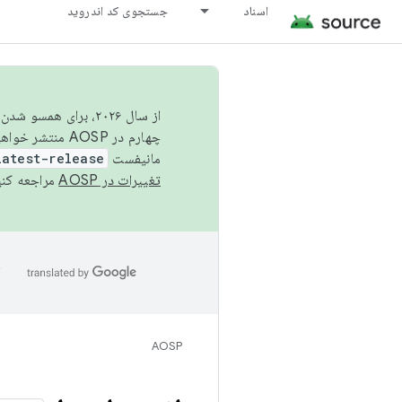
اسناد
جستجوی کد اندروید
از سال ۲۰۲۶، برای ه
چهارم در AOSP منتشر خواهیم کرد. برای ساخت و مشارکت در AOSP،
مانیفست
latest-release
تغییرات در AOSP
مراجعه کنی
ا
AOSP