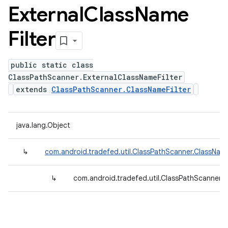
External
Class
Name
Filter
public static class
ClassPathScanner.ExternalClassNameFilter
extends
ClassPathScanner.ClassNameFilter
java.lang.Object
↳
com.android.tradefed.util.ClassPathScanner.ClassName
↳
com.android.tradefed.util.ClassPathScanner.E