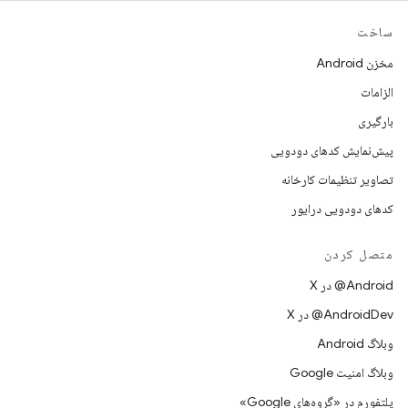
ساخت
مخزن Android
الزامات
بارگیری
پیش‌نمایش کدهای دودویی
تصاویر تنظیمات کارخانه
کدهای دودویی درایور
متصل کردن
‫‎@Android در X
‫‎@AndroidDev در X
وبلاگ Android
وبلاگ امنیت Google
پلتفورم در «گروه‌های Google»