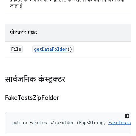
फ़ोल्डर की जगह लेगा, जहां टेस्ट के असली ज़िप को अनज़िप किया
जाता है
प्रोटेक्टेड मेथड
File
get
Data
Folder
()
सार्वजनिक कंस्ट्रक्टर
Fake
Tests
Zip
Folder
public FakeTestsZipFolder (Map<String, 
FakeTestsZi