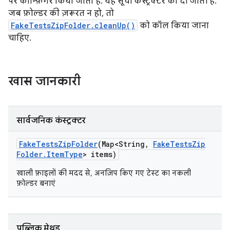
पर कॉन्फ़िगर किया जाता है. यह सूची कंस्ट्रक्टर को दी जाती है.
जब फ़ोल्डर की ज़रूरत न हो, तो
FakeTestsZipFolder.cleanUp()
को कॉल किया जाना
चाहिए.
खास जानकारी
सार्वजनिक कंस्ट्रक्टर
Fake
Tests
Zip
Folder
(Map<String
,
Fake
Tests
Zip
Folder
.
Item
Type
> items)
खाली फ़ाइलों की मदद से, अनज़िप किए गए टेस्ट का नकली
फ़ोल्डर बनाएं
पब्लिक मेथड