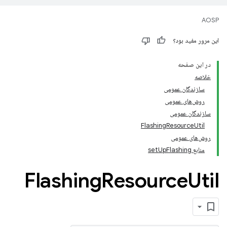
AOSP
این مرور مفید بود؟
در این صفحه
خلاصه
سازندگان عمومی
روش‌های عمومی
سازندگان عمومی
FlashingResourceUtil
روش‌های عمومی
منابع setUpFlashing
Flashing
Resource
Util