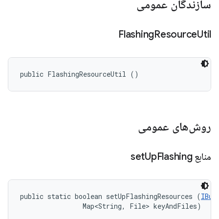
سازندگان عمومی
Flashing
Resource
Util
public FlashingResourceUtil ()
روش‌های عمومی
منابع set
Flashing
Up
public static boolean setUpFlashingResources (
IBui
                Map<String, File> keyAndFiles)