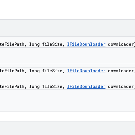
te
File
Path
,
long file
Size
,
IFile
Downloader
downloader
te
File
Path
,
long file
Size
,
IFile
Downloader
downloader
te
File
Path
,
long file
Size
,
IFile
Downloader
downloader