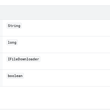
String
long
IFile
Downloader
boolean