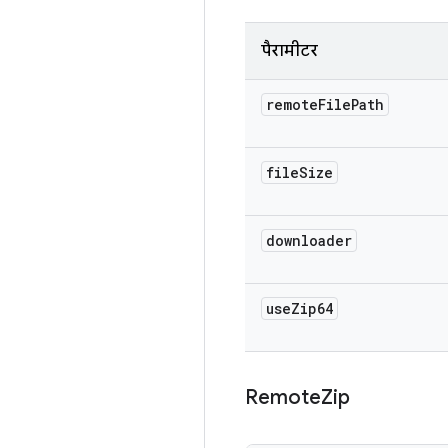
पैरामीटर
remote
File
Path
file
Size
downloader
use
Zip64
Remote
Zip