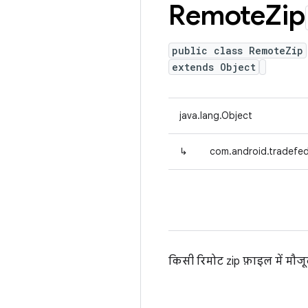
Remote
Zip
public class RemoteZip
extends Object
java.lang.Object
↳
com.android.tradefed
किसी रिमोट zip फ़ाइल में मौ