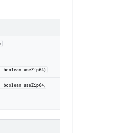
)
,
boolean use
Zip64)
,
boolean use
Zip64
,