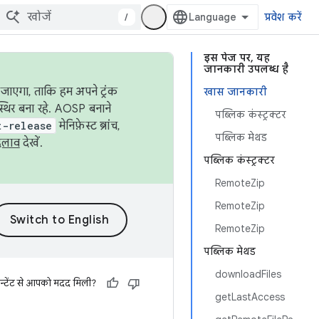
/
प्रवेश करें
इस पेज पर, यह
जानकारी उपलब्ध है
जाएगा, ताकि हम अपने ट्रंक
खास जानकारी
स्थिर बना रहे. AOSP बनाने
पब्लिक कंस्ट्रक्टर
t-release
मेनिफ़ेस्ट ब्रांच,
पब्लिक मेथड
दलाव
देखें.
पब्लिक कंस्ट्रक्टर
RemoteZip
RemoteZip
RemoteZip
पब्लिक मेथड
downloadFiles
न्टेंट से आपको मदद मिली?
getLastAccess