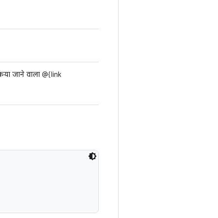
िया जाने वाला @{link