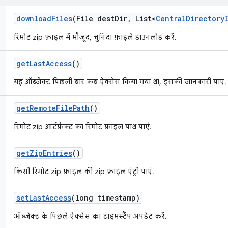
download
Files
(File dest
Dir
,
List<
Central
Directory
रिमोट zip फ़ाइल में मौजूद, चुनिंदा फ़ाइलें डाउनलोड करें.
get
Last
Access
()
यह ऑब्जेक्ट पिछली बार कब ऐक्सेस किया गया था, इसकी जानकारी पाएं.
get
Remote
File
Path
()
रिमोट zip आर्टफ़ैक्ट का रिमोट फ़ाइल पाथ पाएं.
get
Zip
Entries
()
किसी रिमोट zip फ़ाइल की zip फ़ाइल एंट्री पाएं.
set
Last
Access
(long timestamp)
ऑब्जेक्ट के पिछले ऐक्सेस का टाइमस्टैंप अपडेट करें.