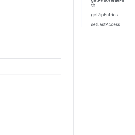
getRemoteFilePa
th
getZipEntries
setLastAccess