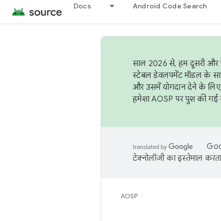
Docs
Android Code Search
साल 2026 से, हम दूसरी और च
स्टेबल डेवलपमेंट मॉडल के सा
और उसमें योगदान देने के लिए
हमेशा AOSP पर पुश की गई सब
Goog
टेक्नोलॉजी का इस्तेमाल करता 
AOSP