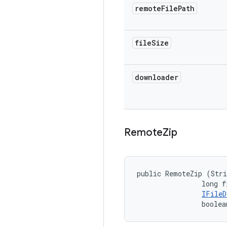
remote
File
Path
file
Size
downloader
Remote
Zip
public RemoteZip (Stri
                long f
IFileD
                boolea