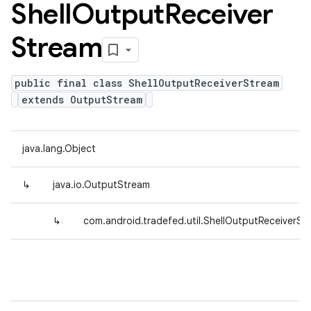
Shell
Output
Receiver
Stream
public final class ShellOutputReceiverStream
extends OutputStream
java.lang.Object
↳
java.io.OutputStream
↳
com.android.tradefed.util.ShellOutputReceiverSt