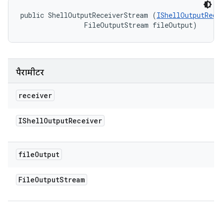
public ShellOutputReceiverStream (
IShellOutputRece
                FileOutputStream fileOutput)
पैरामीटर
receiver
IShell
Output
Receiver
file
Output
File
Output
Stream