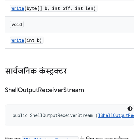
write
(byte[] b
,
int off
,
int len)
void
write
(int b)
सार्वजनिक कंस्ट्रक्टर
Shell
Output
Receiver
Stream
public ShellOutputReceiverStream (
IShellOutputRece