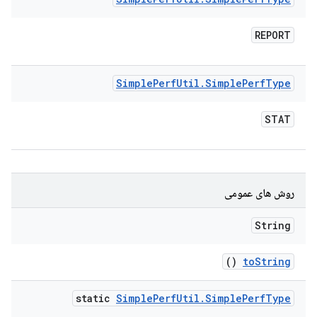
REPORT
Simple
Perf
Util
.
Simple
Perf
Type
STAT
روش های عمومی
String
()
to
String
static
Simple
Perf
Util
.
Simple
Perf
Type