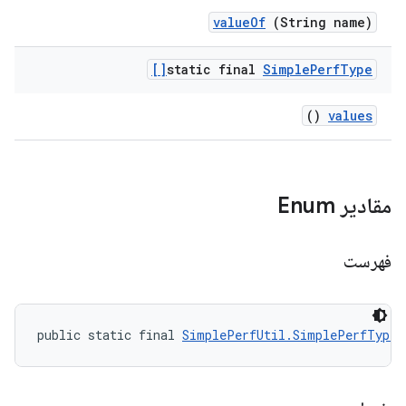
value
Of
(String name)
static final
Simple
Perf
Type[]
()
values
مقادیر Enum
فهرست
public static final 
SimplePerfUtil.SimplePerfType
 