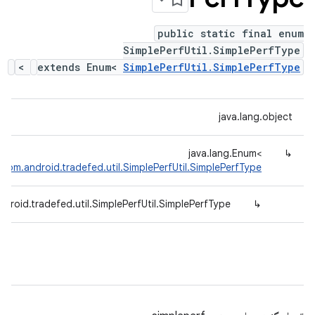
public static final enum
SimplePerfUtil.SimplePerfType
>
extends Enum<
SimplePerfUtil.SimplePerfType
java.lang.object
java.lang.Enum<
↳
>
com.android.tradefed.util.SimplePerfUtil.SimplePerfType
droid.tradefed.util.SimplePerfUtil.SimplePerfType
↳