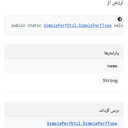
ارزش از
public static 
SimplePerfUtil.SimplePerfType
 valueO
پارامترها
name
String
برمی گرداند
Simple
Perf
Util
.
Simple
Perf
Type