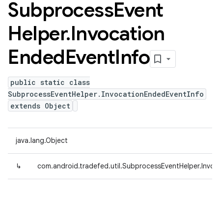
Subprocess
Event
Helper
.
Invocation
Ended
Event
Info
public static class
SubprocessEventHelper.InvocationEndedEventInfo
extends Object
java.lang.Object
↳
com.android.tradefed.util.SubprocessEventHelper.Invo