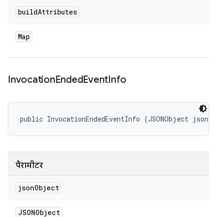
build
Attributes
Map
Invocation
Ended
Event
Info
public InvocationEndedEventInfo (JSONObject jsonO
पैरामीटर
json
Object
JSONObject