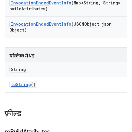
Invocation
Ended
Event
Info
(Map<String
,
String>
build
Attributes)
Invocation
Ended
Event
Info
(JSONObject json
Object)
पब्लिक मेथड
String
to
String
()
फ़ील्ड
m
Build
Attributes