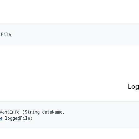
dFile
Log
ventInfo (String dataName, 

e
 loggedFile)