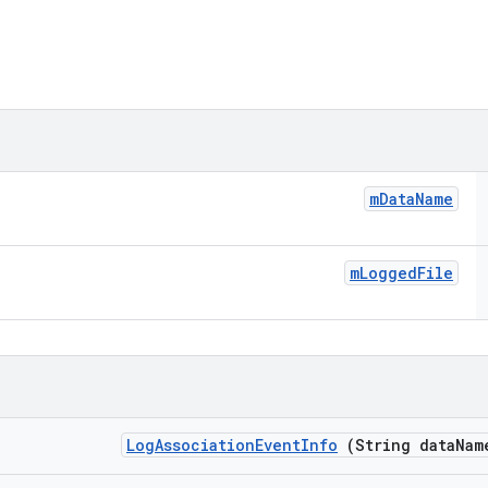
m
Data
Name
m
Logged
File
Log
Association
Event
Info
(String data
Nam