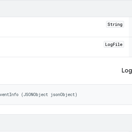
String
Log
File
Log
EventInfo (JSONObject jsonObject)