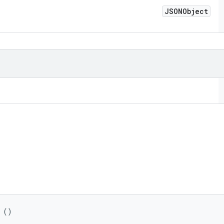
JSONObject
 ()