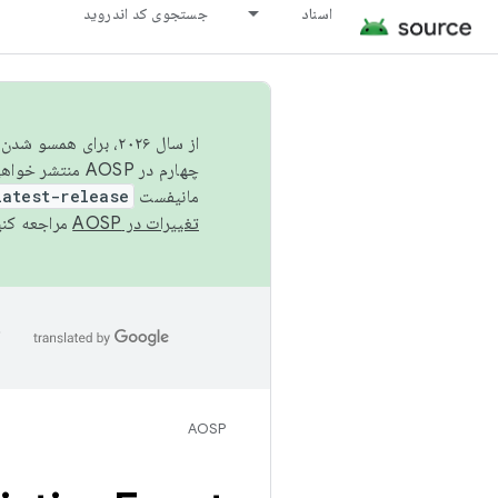
اسناد
جستجوی کد اندروید
از سال ۲۰۲۶، برای ه
چهارم در AOSP منتشر خواهیم کرد. برای ساخت و مشارکت در AOSP،
مانیفست
latest-release
تغییرات در AOSP
مراجعه کنی
ا
AOSP