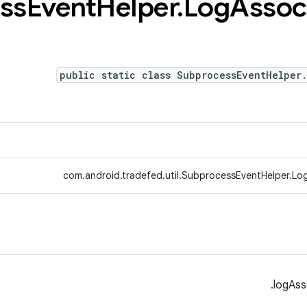
ss
Event
Helper
.
Log
Assoc
public static class SubprocessEventHelper
com.android.tradefed.util.SubprocessEventHelper.Lo