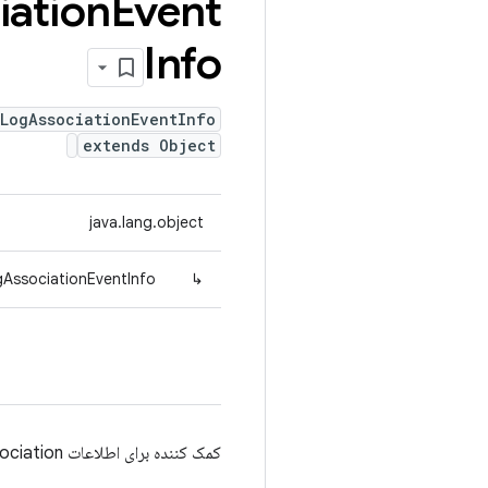
iation
Event
Info
.LogAssociationEventInfo
extends Object
java.lang.object
gAssociationEventInfo
↳
کمک کننده برای اطلاعات logAssociation.