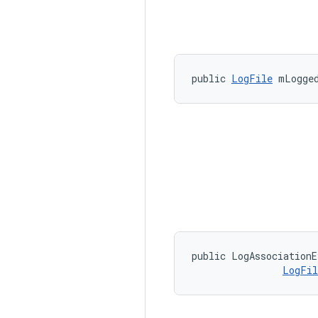
public 
LogFile
 mLogge
public LogAssociationE
LogFil