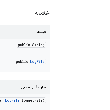
خلاصه
فیلدها
public String
public
Log
File
سازندگان عمومی
e
,
Log
File
logged
File)