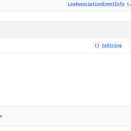
Log
Association
Event
Info
(J
()
to
String
e