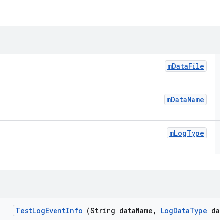
m
Data
File
m
Data
Name
m
Log
Type
Test
Log
Event
Info
(String data
Name
,
Log
Data
Type
da