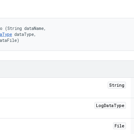
o (String dataName, 

aType
 dataType, 

dataFile)
String
Log
Data
Type
File