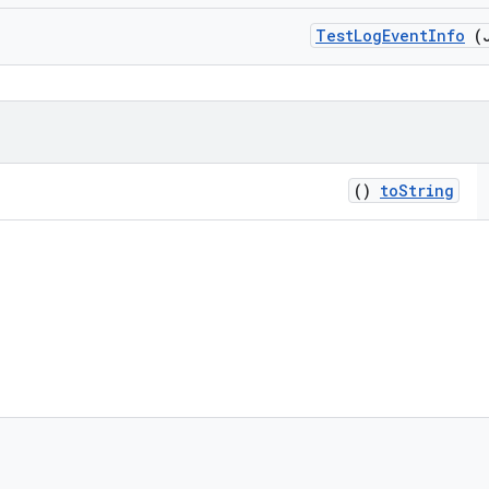
Test
Log
Event
Info
(J
()
to
String