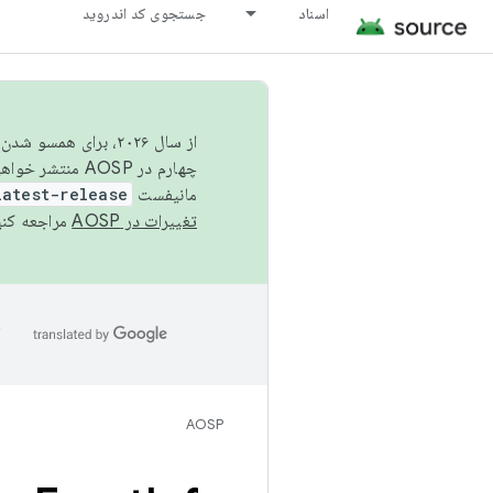
اسناد
جستجوی کد اندروید
از سال ۲۰۲۶، برای ه
چهارم در AOSP منتشر خواهیم کرد. برای ساخت و مشارکت در AOSP،
مانیفست
latest-release
تغییرات در AOSP
مراجعه کنی
ا
AOSP