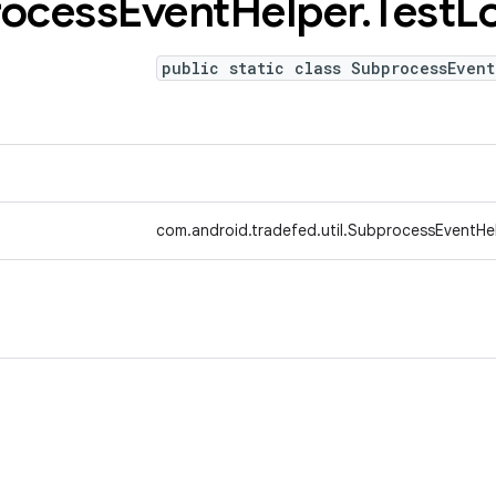
ocess
Event
Helper
.
Test
L
public static class SubprocessEvent
com.android.tradefed.util.SubprocessEventHe